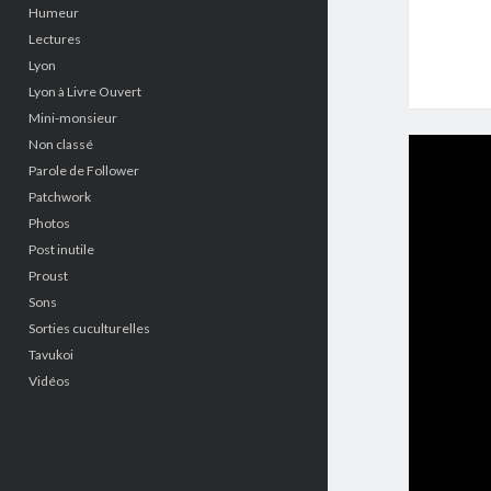
Humeur
Lectures
Lyon
Lyon à Livre Ouvert
Mini-monsieur
Non classé
Parole de Follower
Patchwork
Photos
Post inutile
Proust
Sons
Sorties cuculturelles
Tavukoi
Vidéos