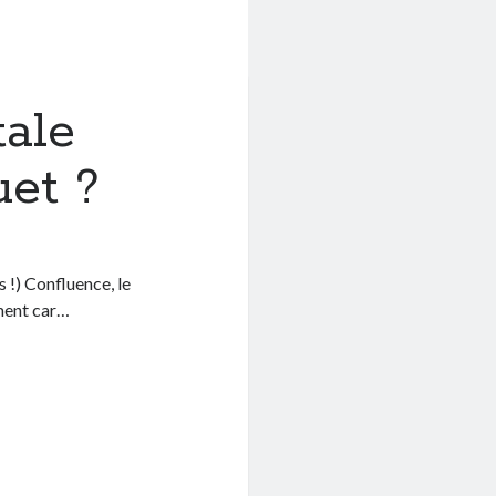
tale
et ?
s !) Confluence, le
ment car…