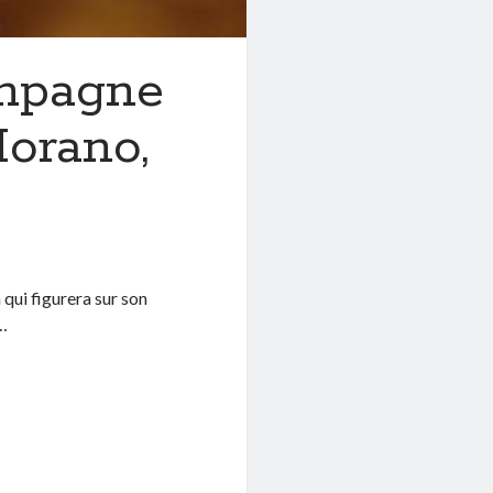
ampagne
orano,
!
 qui figurera sur son
s…