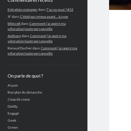
Entretien ménager
dans
T’as vu quoi ? #52
JF
dans
C’était pas mieux avant… à Lyon
littlecelt
dans
Comment j’ai opéré ma
vélorution toute personnelle
Anthony
dans
Comment j’ai opéré ma
vélorution toute personnelle
Renaud Ducher
dans
Comment j’ai opéré ma
vélorution toute personnelle
On parle de quoi ?
A Lyon
Bon plan du dimanche
Coup de coeur
Daddy
Engagé
Geek
Green