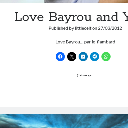
Love Bayrou and 
Published by
littlecelt
on
27/03/2012
Love Bayrou… par le_flambard
J’aime ça :