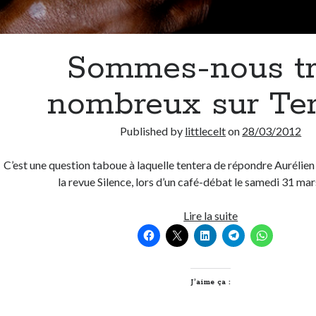
Sommes-nous t
nombreux sur Ter
Published by
littlecelt
on
28/03/2012
C’est une question taboue à laquelle tentera de répondre Aurélie
la revue Silence, lors d’un café-débat le samedi 31 ma
Sommes-
Lire la suite
nous
trop
nombreux
sur
J’aime ça :
Terre