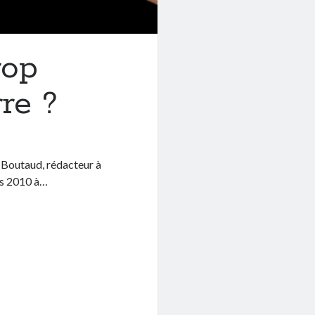
rop
re ?
n Boutaud, rédacteur à
rs 2010 à…