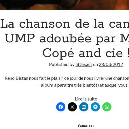
La chanson de la c
UMP adoubée par M
Copé and cie 
Published by
littlecelt
on
28/03/2012
Reno Bistan nous fait le plaisir ce jour de nous livrer une chanson
album à paraître très bientôt (et auquel vou
La
Lire la suite
chanson
de
la
campagne
J’aime ça :