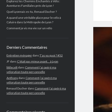
Explorez les Chemins Enchantés à Vélo :
Aventures Familiales près de Lyon !
Quel Lyonnais es-tu, Renaud Ducher ?
A quand une véritable place pour le vélo à
Caluire dans la Métropole de Lyon ?
Comment je vis ma vie sur un vélo
Derniers Commentaires
Entretien ménager
dans
T’as vu quoi ? #52
JF
dans
C’était pas mieux avant… à Lyon
littlecelt
dans
Comment j’ai opéré ma
vélorution toute personnelle
Anthony
dans
Comment j’ai opéré ma
vélorution toute personnelle
Renaud Ducher
dans
Comment j’ai opéré ma
vélorution toute personnelle
Commentaires récents