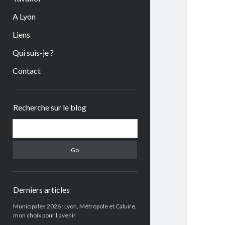
A Lyon
Liens
Qui suis-je ?
Contact
Sidebar
Recherche sur le blog
Search
Derniers articles
Municipales 2026 : Lyon, Métropole et Caluire,
mon choix pour l’avenir