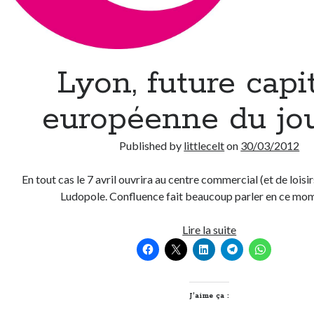
Lyon, future capi
européenne du jou
Published by
littlecelt
on
30/03/2012
En tout cas le 7 avril ouvrira au centre commercial (et de loisir
Ludopole. Confluence fait beaucoup parler en ce mo
Lyon,
Lire la suite
future
capitale
européenne
du
J’aime ça :
jouet