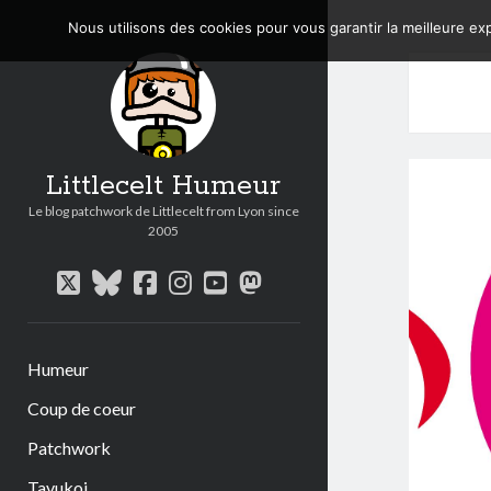
Nous utilisons des cookies pour vous garantir la meilleure exp
Littlecelt Humeur
Le blog patchwork de Littlecelt from Lyon since
2005
twitter
bluesky
facebook
instagram
youtube
mastodon
Humeur
Coup de coeur
Patchwork
Tavukoi