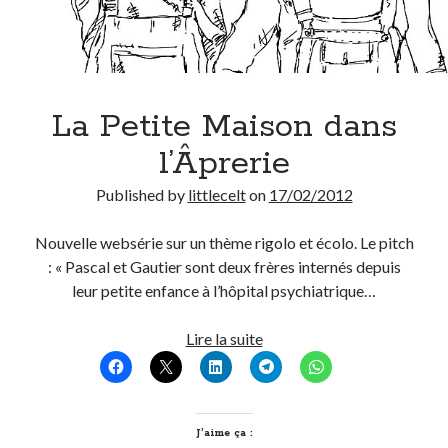
La Petite Maison dans
l’Âprerie
Published by
littlecelt
on
17/02/2012
Nouvelle websérie sur un thème rigolo et écolo. Le pitch
: « Pascal et Gautier sont deux frères internés depuis
leur petite enfance à l’hôpital psychiatrique…
La
Lire la suite
Petite
Maison
dans
l’Âprerie
J’aime ça :