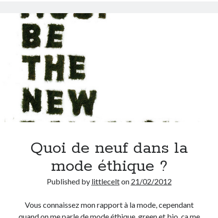
On parle de quoi ?
A Lyon
Bon plan du dimanche
Coup de coeur
Daddy
Engagé
Geek
Green
Humeur
Lectures
Quoi de neuf dans la
Lyon
Lyon à Livre Ouvert
mode éthique ?
Mini-monsieur
Published by
littlecelt
on
21/02/2012
Non classé
Parole de Follower
Vous connaissez mon rapport à la mode, cependant
Patchwork
quand on me parle de mode éthique, green et bio, ça me
Photos