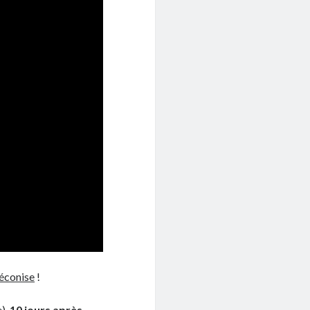
réconise
!
e),
10 jours après…