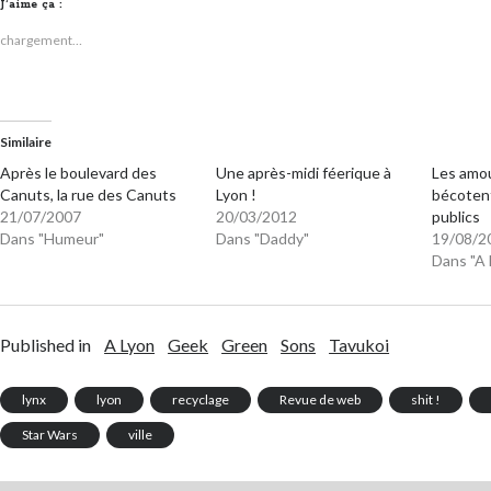
J’aime ça :
chargement…
Similaire
Après le boulevard des
Une après-midi féerique à
Les amou
Canuts, la rue des Canuts
Lyon !
bécotent
21/07/2007
20/03/2012
publics
Dans "Humeur"
Dans "Daddy"
19/08/2
Dans "A 
Published in
A Lyon
Geek
Green
Sons
Tavukoi
lynx
lyon
recyclage
Revue de web
shit !
Star Wars
ville