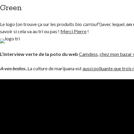
Green
Le logo (on trouve ça sur les produits bio
carrouf
!)avec lequel,
on 
savoir si cela va au tri ou pas !
Merci Pierre
!
L’interview verte de la poto du web
Camdess
,
chez mon bazar 
A vos bedos.
..La culture de marijuana est
aussi polluante que trois 