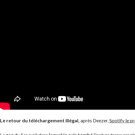
Le retour du téléchargement illégal,
après Deezer,
Spotify le p
Le gag du 1er avril dans
lequel je suis tombé
(lecture transversal