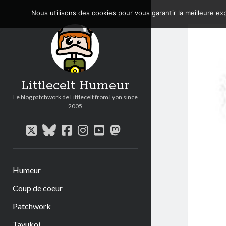
Nous utilisons des cookies pour vous garantir la meilleure exp
Littlecelt Humeur
Le blog patchwork de Littlecelt from Lyon since
2005
twitter
bluesky
facebook
instagram
youtube
mastodon
Humeur
Coup de coeur
Patchwork
Tavukoi