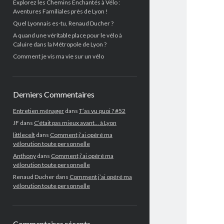
Explorez les Chemins Enchantés à Vélo :
Aventures Familiales près de Lyon !
Quel Lyonnais es-tu, Renaud Ducher ?
A quand une véritable place pour le vélo à
Caluire dans la Métropole de Lyon ?
Comment je vis ma vie sur un vélo
Derniers Commentaires
Entretien ménager
dans
T’as vu quoi ? #52
JF
dans
C’était pas mieux avant… à Lyon
littlecelt
dans
Comment j’ai opéré ma
vélorution toute personnelle
Anthony
dans
Comment j’ai opéré ma
vélorution toute personnelle
Renaud Ducher
dans
Comment j’ai opéré ma
vélorution toute personnelle
Commentaires récents