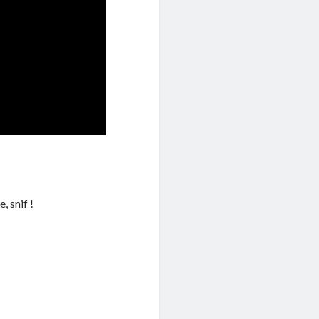
re
, snif !