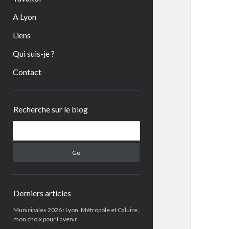
A Lyon
Liens
Qui suis-je ?
Contact
Sidebar
Recherche sur le blog
Search
Derniers articles
Municipales 2026 : Lyon, Métropole et Caluire,
mon choix pour l’avenir