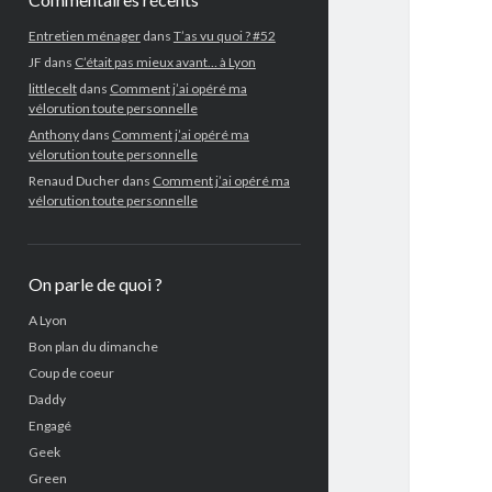
Entretien ménager
dans
T’as vu quoi ? #52
JF
dans
C’était pas mieux avant… à Lyon
littlecelt
dans
Comment j’ai opéré ma
vélorution toute personnelle
Anthony
dans
Comment j’ai opéré ma
vélorution toute personnelle
Renaud Ducher
dans
Comment j’ai opéré ma
vélorution toute personnelle
On parle de quoi ?
A Lyon
Bon plan du dimanche
Coup de coeur
Daddy
Engagé
Geek
Green