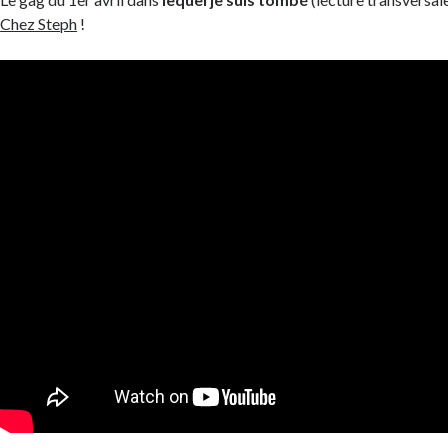
Chez Steph
!