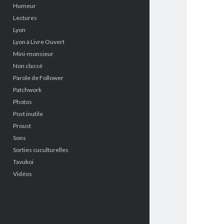
Humeur
Lectures
Lyon
Lyon à Livre Ouvert
Mini-monsieur
Non classé
Parole de Follower
Patchwork
Photos
Post inutile
Proust
Sons
Sorties cuculturelles
Tavukoi
Vidéos