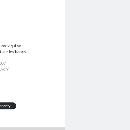
reux qui se
 sur les bancs
007
Lyon"
spotify