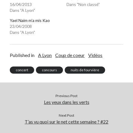
16/04/2013
Dans "Non classé"
Dans "A Lyon"
Yael Naim m’a mis Kao
23/04/2008
Dans "A Lyon"
Published in
A Lyon
Coup de coeur
Vidéos
concert
concours
nuits de fourvière
Previous Post
Les yeux dans les verts
Next Post
T’as vu quoi sur le net cette semaine ? #22