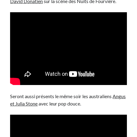
David Donatien
sur la scène des Nuits de Fourvière.
On parle de quoi ?
A Lyon
Bon plan du dimanche
Coup de coeur
Daddy
Engagé
Geek
Green
Humeur
Lectures
Lyon
Seront aussi présents le même soir les australiens
Angus
Lyon à Livre Ouvert
et Julia Stone
avec leur pop douce.
Mini-monsieur
Non classé
Parole de Follower
Patchwork
Photos