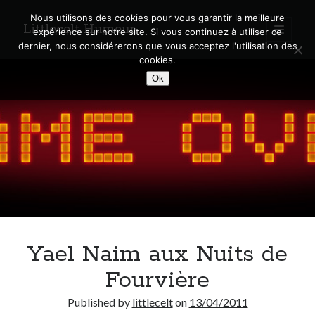
Nous utilisons des cookies pour vous garantir la meilleure
Littlecelt Humeur
open
expérience sur notre site. Si vous continuez à utiliser ce
primary
Sidebar
dernier, nous considérerons que vous acceptez l'utilisation des
menu
cookies.
Recherche sur le blog
Ok
Search
Derniers articles
Municipales 2026 : Lyon, Métropole et Caluire, mon choix pour l’avenir
Explorez les Chemins Enchantés à Vélo : Aventures Familiales près de
Lyon !
Yael Naim aux Nuits de
Quel Lyonnais es-tu, Renaud Ducher ?
A quand une véritable place pour le vélo à Caluire dans la Métropole de
Fourvière
Lyon ?
Comment je vis ma vie sur un vélo
Published by
littlecelt
on
13/04/2011