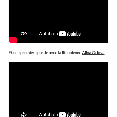
Post inutile
Proust
Sons
Sorties cuculturelles
Tavukoi
Vidéos
Et une première partie avec la lituanienne
Alina Orlova
.