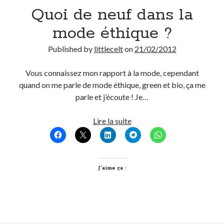
Quoi de neuf dans la
mode éthique ?
Published by
littlecelt
on
21/02/2012
Vous connaissez mon rapport à la mode, cependant
quand on me parle de mode éthique, green et bio, ça me
parle et j’écoute ! Je…
Quoi
Lire la suite
de
neuf
dans
la
J’aime ça :
mode
éthique
?