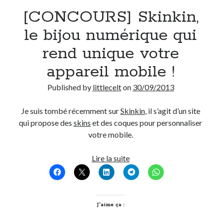
[CONCOURS] Skinkin,
Derniers Commentaires
le bijou numérique qui
Entretien ménager
dans
T’as vu quoi ? #52
rend unique votre
JF
dans
C’était pas mieux avant… à Lyon
appareil mobile !
littlecelt
dans
Comment j’ai opéré ma vélorution toute personnelle
Anthony
dans
Comment j’ai opéré ma vélorution toute personnelle
Published by
littlecelt
on
30/09/2013
Renaud Ducher
dans
Comment j’ai opéré ma vélorution toute
personnelle
Je suis tombé récemment sur
Skinkin
, il s’agit d’un site
qui propose des
skins
et des coques pour personnaliser
votre mobile.
Commentaires récents
Entretien ménager
dans
T’as vu quoi ? #52
[CONCOURS]
Lire la suite
JF
dans
C’était pas mieux avant… à Lyon
Skinkin,
littlecelt
dans
Comment j’ai opéré ma vélorution toute personnelle
le
Anthony
dans
Comment j’ai opéré ma vélorution toute personnelle
bijou
Renaud Ducher
dans
Comment j’ai opéré ma vélorution toute
numérique
J’aime ça :
personnelle
qui