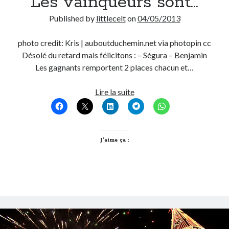
Les vainqueurs sont…
Post inutile
Published by
littlecelt
on
04/05/2013
Proust
Sons
photo credit: Kris | auboutduchemin.net via photopin cc
Sorties cuculturelles
Désolé du retard mais félicitons : – Ségura – Benjamin
Tavukoi
Les gagnants remportent 2 places chacun et…
Vidéos
[CONCOURS
Lire la suite
IAM
aux
Nuits
de
J’aime ça :
@Fourviere
]
Les
vainqueurs
sont…