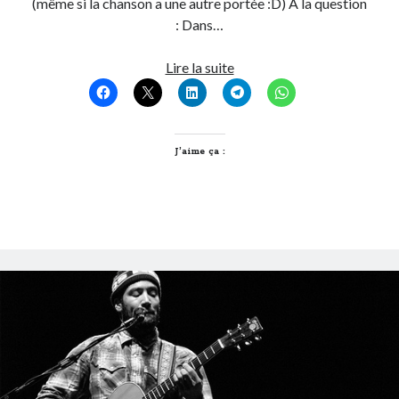
(même si la chanson a une autre portée :D) A la question
: Dans…
Les
Lire la suite
vainqueurs
du
concours
Ben
J’aime ça :
Harper
aux
Nuits
de
Fourvière
sont…