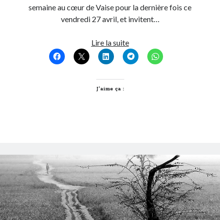
semaine au cœur de Vaise pour la dernière fois ce
vendredi 27 avril, et invitent…
Quai
Lire la suite
des
Ludes
hors
les
J’aime ça :
murs
!