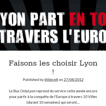
On parle de quoi ?
A Lyon
Bon plan du dimanche
Coup de coeur
Daddy
Engagé
Geek
Green
Humeur
Faisons les choisir Lyon
Lectures
!
Lyon
Lyon à Livre Ouvert
Published by
littlecelt
on
27/04/2012
Mini-monsieur
Non classé
Le Bus OnlyLyon reprend du service cette année encore
Parole de Follower
pour partir à la conquête de l’Europe à travers 10 Villes
Patchwork
(durant 10 semaines) qui seront…
Photos