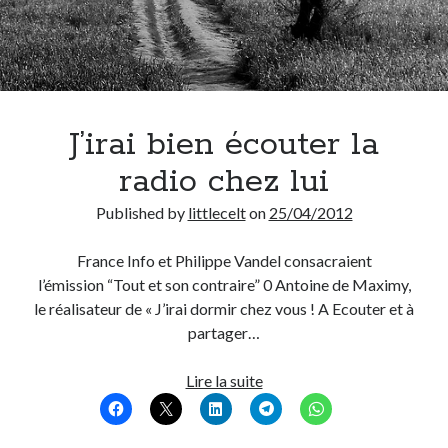
J’irai bien écouter la
radio chez lui
Published by
littlecelt
on
25/04/2012
France Info et Philippe Vandel consacraient
l’émission “Tout et son contraire” 0 Antoine de Maximy,
le réalisateur de « J’irai dormir chez vous ! A Ecouter et à
partager…
J’irai
Lire la suite
bien
écouter