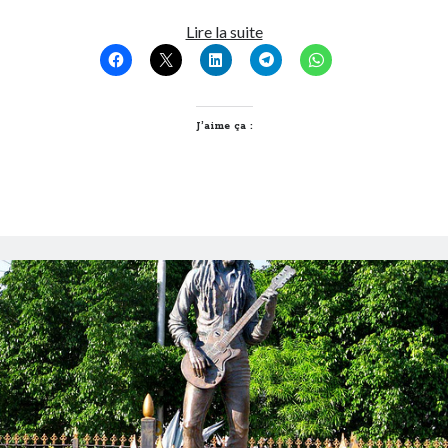
Post inutile
Faisons
Lire la suite
Proust
les
Sons
choisir
Sorties cuculturelles
Lyon
Tavukoi
!
J’aime ça :
Vidéos