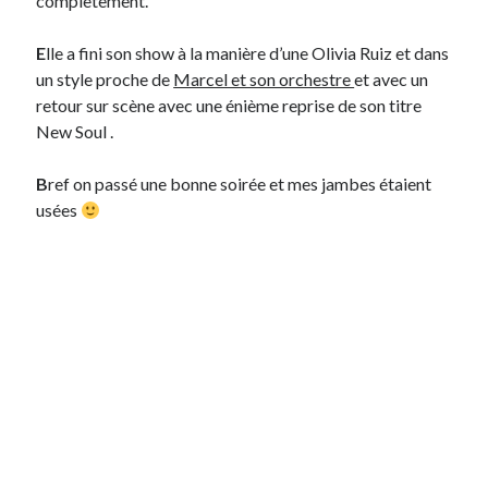
complètement.
Post inutile
Proust
E
lle a fini son show à la manière d’une Olivia Ruiz et dans
Sons
un style proche de
Marcel et son orchestre
et avec un
Sorties cuculturelles
retour sur scène avec une énième reprise de son titre
Tavukoi
New Soul .
Vidéos
B
ref on passé une bonne soirée et mes jambes étaient
usées