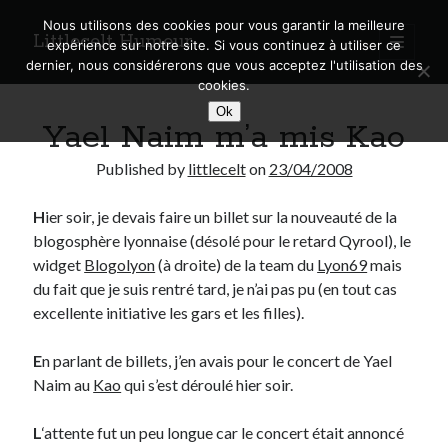
Nous utilisons des cookies pour vous garantir la meilleure
Littlecelt Humeur
open
expérience sur notre site. Si vous continuez à utiliser ce
primary
Sidebar
dernier, nous considérerons que vous acceptez l'utilisation des
menu
cookies.
Recherche sur le blog
Ok
Yael Naim m’a mis Kao
Search
Published by
littlecelt
on
23/04/2008
H
ier soir, je devais faire un billet sur la nouveauté de la
blogosphère lyonnaise (désolé pour le retard Qyrool), le
Derniers articles
widget
Blogolyon
(à droite) de la team du
Lyon69
mais
du fait que je suis rentré tard, je n’ai pas pu (en tout cas
Municipales 2026 : Lyon, Métropole et Caluire, mon choix pour l’avenir
excellente initiative les gars et les filles).
Explorez les Chemins Enchantés à Vélo : Aventures Familiales près de
Lyon !
E
n parlant de billets, j’en avais pour le concert de Yael
Quel Lyonnais es-tu, Renaud Ducher ?
Naim au
Kao
qui s’est déroulé hier soir.
A quand une véritable place pour le vélo à Caluire dans la Métropole de
Lyon ?
Comment je vis ma vie sur un vélo
L
‘attente fut un peu longue car le concert était annoncé