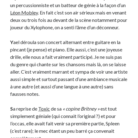
un percussionniste et un batteur de génie à la façon d’un
Léon Mobley
. En fait c’est son air sérieux mais en venant
On parle de quoi ?
deux ou trois fois au devant de la scène notamment pour
A Lyon
joueur du Xylophone, on a senti l’âme d’un déconneur.
Bon plan du dimanche
Coup de coeur
Y
ael déroula son concert alternant entre guitare en la
Daddy
pincant (je pense) et piano. Elle aussi, c’est une joyeuse
Engagé
drille, elle nous a fait vraiment participé. Je ne suis pas
Geek
du genre qui chante sur les chansons mais là, on se laisse
Green
aller. C’est vraiment marrant et sympa de voir une artiste
Humeur
aussi simple et surtout passant d’une ambiance musicale
Lectures
à une autre (et aussi d’une langue à une autre) sans
Lyon
fausses notes.
Lyon à Livre Ouvert
Mini-monsieur
S
a reprise de
Toxic
de sa
« copine Britney »
est tout
Non classé
simplement géniale (qui connait l’original ?) et pour
Parole de Follower
l’occas, elle avait fait venir sa première partie, Spleen
Patchwork
(c’est rare); le mec étant un peu barré ça convenait
Photos