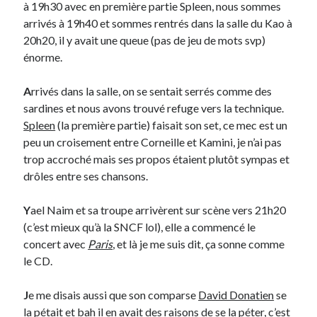
à 19h30 avec en première partie Spleen, nous sommes
arrivés à 19h40 et sommes rentrés dans la salle du Kao à
Derniers Commentaires
20h20, il y avait une queue (pas de jeu de mots svp)
énorme.
Entretien ménager
dans
T’as vu quoi ? #52
JF
dans
C’était pas mieux avant… à Lyon
A
rrivés dans la salle, on se sentait serrés comme des
littlecelt
dans
Comment j’ai opéré ma vélorution toute personnelle
sardines et nous avons trouvé refuge vers la technique.
Anthony
dans
Comment j’ai opéré ma vélorution toute personnelle
Spleen
(la première partie) faisait son set, ce mec est un
Renaud Ducher
dans
Comment j’ai opéré ma vélorution toute
peu un croisement entre Corneille et Kamini, je n’ai pas
personnelle
trop accroché mais ses propos étaient plutôt sympas et
drôles entre ses chansons.
Commentaires récents
Y
ael Naim et sa troupe arrivèrent sur scène vers 21h20
Entretien ménager
dans
T’as vu quoi ? #52
(c’est mieux qu’à la SNCF lol), elle a commencé le
JF
dans
C’était pas mieux avant… à Lyon
concert avec
Paris
, et là je me suis dit, ça sonne comme
littlecelt
dans
Comment j’ai opéré ma vélorution toute personnelle
le CD.
Anthony
dans
Comment j’ai opéré ma vélorution toute personnelle
Renaud Ducher
dans
Comment j’ai opéré ma vélorution toute
J
e me disais aussi que son comparse
David Donatien
se
personnelle
la pétait et bah il en avait des raisons de se la péter, c’est