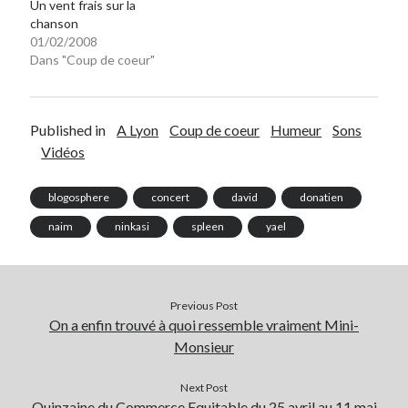
Un vent frais sur la
chanson
01/02/2008
Dans "Coup de coeur"
Published in
A Lyon
Coup de coeur
Humeur
Sons
Vidéos
blogosphere
concert
david
donatien
naim
ninkasi
spleen
yael
Previous Post
On a enfin trouvé à quoi ressemble vraiment Mini-
Monsieur
Next Post
Quinzaine du Commerce Equitable du 25 avril au 11 mai