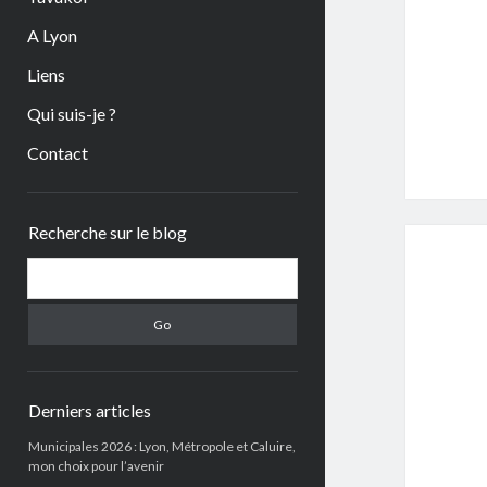
A Lyon
Liens
Qui suis-je ?
Contact
Sidebar
Recherche sur le blog
Search
Derniers articles
Municipales 2026 : Lyon, Métropole et Caluire,
mon choix pour l’avenir