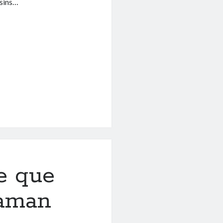
asins…
e que
maman