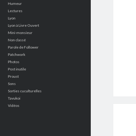
Humeur
Lectures
Lyon
Lyon à Livre Ouvert
Mini-monsieur
Non classé
Parole de Follower
Patchwork
Photos
Post inutile
Proust
Sons
Sorties cuculturelles
Tavukoi
Vidéos