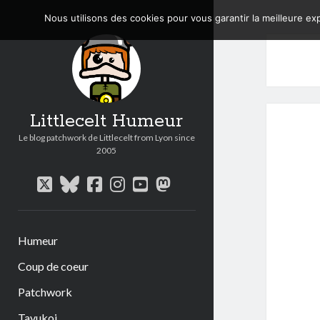
Nous utilisons des cookies pour vous garantir la meilleure exp
Littlecelt Humeur
Le blog patchwork de Littlecelt from Lyon since
2005
twitter
bluesky
facebook
instagram
youtube
mastodon
Humeur
Coup de coeur
Patchwork
Tavukoi