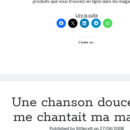
produits que vous trouviez en ligne dans les mag
Satoriz,
Lire la suite
la
boutique
bio
est
J’aime ça :
en
ligne
Une chanson douc
me chantait ma 
Published by
littlecelt
on
27/04/2008