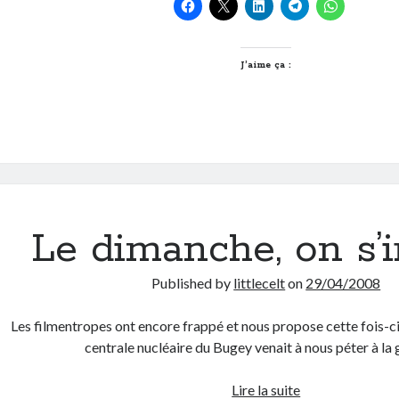
Wikio
et
Pagerank
J’aime ça :
Le dimanche, on s’i
Published by
littlecelt
on
29/04/2008
Les filmentropes ont encore frappé et nous propose cette fois-ci 
centrale nucléaire du Bugey venait à nous péter à la
Le
Lire la suite