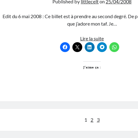
Published by
littlecelt
on
25/04/2008
Edit du 6 mai 2008 : Ce billet est à prendre au second degré. De plu
que j’adore mon taf. Je…
Une
Lire la suite
journée
de
ouf
J’aime ça :
Pagination
1
2
3
des