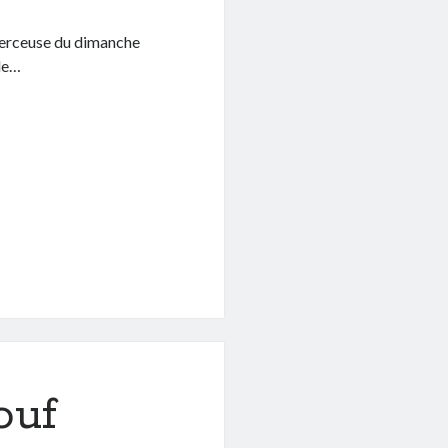
 berceuse du dimanche
 le…
ouf