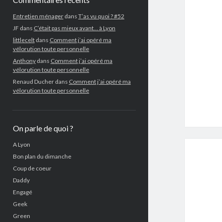
Entretien ménager
dans
T’as vu quoi ? #52
JF
dans
C’était pas mieux avant… à Lyon
littlecelt
dans
Comment j’ai opéré ma
vélorution toute personnelle
Anthony
dans
Comment j’ai opéré ma
vélorution toute personnelle
Renaud Ducher
dans
Comment j’ai opéré ma
vélorution toute personnelle
On parle de quoi ?
A Lyon
Bon plan du dimanche
Coup de coeur
Daddy
Engagé
Geek
Green