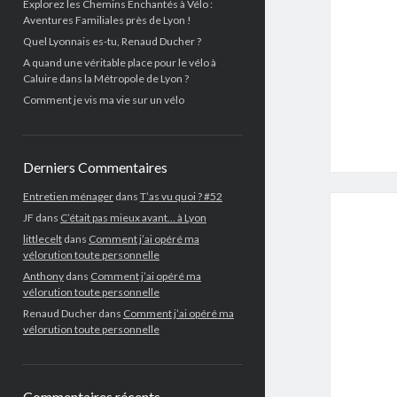
Explorez les Chemins Enchantés à Vélo :
Aventures Familiales près de Lyon !
Quel Lyonnais es-tu, Renaud Ducher ?
A quand une véritable place pour le vélo à
Caluire dans la Métropole de Lyon ?
Comment je vis ma vie sur un vélo
Derniers Commentaires
Entretien ménager
dans
T’as vu quoi ? #52
JF
dans
C’était pas mieux avant… à Lyon
littlecelt
dans
Comment j’ai opéré ma
vélorution toute personnelle
Anthony
dans
Comment j’ai opéré ma
vélorution toute personnelle
Renaud Ducher
dans
Comment j’ai opéré ma
vélorution toute personnelle
Commentaires récents