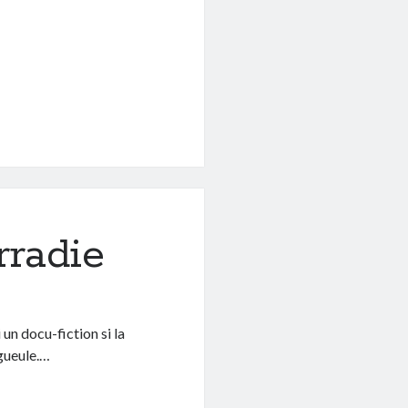
rradie
un docu-fiction si la
 gueule.…