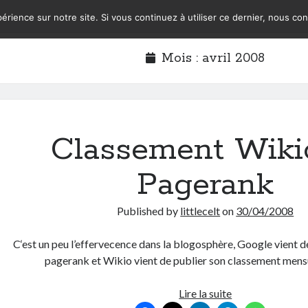
érience sur notre site. Si vous continuez à utiliser ce dernier, nous co
Mois :
avril 2008
Classement Wiki
Pagerank
Published by
littlecelt
on
30/04/2008
C‘est un peu l’effervecence dans la blogosphère, Google vient d
pagerank et Wikio vient de publier son classement mensue
Classement
Lire la suite