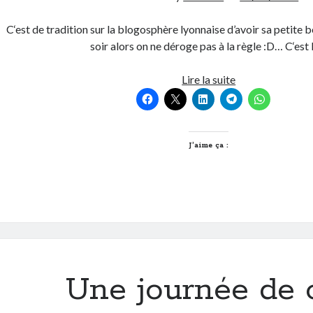
C‘est de tradition sur la blogosphère lyonnaise d’avoir sa petite
soir alors on ne déroge pas à la règle :D… C‘est
Une
Lire la suite
chanson
douce
que
me
J’aime ça :
chantait
ma
maman
Une journée de 