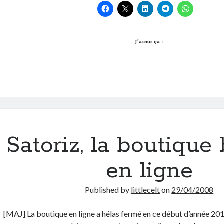
dimanche,
on
s’irradie
J’aime ça :
Satoriz, la boutique 
en ligne
Published by
littlecelt
on
29/04/2008
[MAJ] La boutique en ligne a hélas fermé en ce début d’année 201