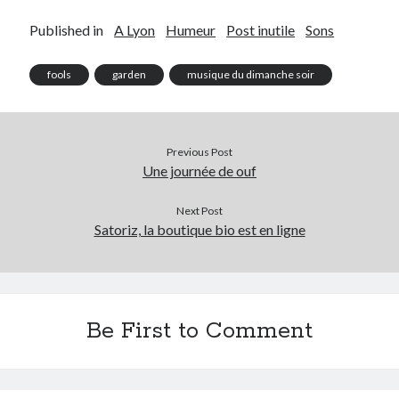
Published in
A Lyon
Humeur
Post inutile
Sons
On parle de quoi ?
fools
garden
musique du dimanche soir
A Lyon
Bon plan du dimanche
Coup de coeur
Daddy
Previous Post
Engagé
Une journée de ouf
Geek
Green
Next Post
Humeur
Satoriz, la boutique bio est en ligne
Lectures
Lyon
Lyon à Livre Ouvert
Mini-monsieur
Be First to Comment
Non classé
Parole de Follower
Patchwork
Photos