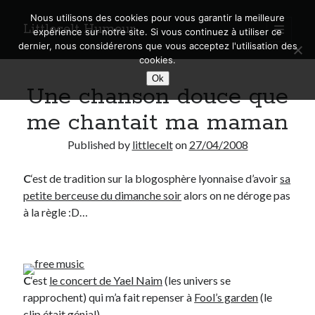
Nous utilisons des cookies pour vous garantir la meilleure
Littlecelt Humeur
open
expérience sur notre site. Si vous continuez à utiliser ce
primary
Sidebar
dernier, nous considérerons que vous acceptez l'utilisation des
menu
cookies.
Recherche sur le blog
Ok
Une chanson douce que
Search
me chantait ma maman
Published by
littlecelt
on
27/04/2008
C
‘est de tradition sur la blogosphère lyonnaise d’avoir
sa
Derniers articles
petite berceuse du dimanche soir
alors on ne déroge pas
Municipales 2026 : Lyon, Métropole et Caluire, mon choix pour l’avenir
à la règle :D…
Explorez les Chemins Enchantés à Vélo : Aventures Familiales près de
Lyon !
Quel Lyonnais es-tu, Renaud Ducher ?
A quand une véritable place pour le vélo à Caluire dans la Métropole de
C
‘est
le concert de Yael Naim
(les univers se
Lyon ?
rapprochent) qui m’a fait repenser à
Fool’s garden
(le
Comment je vis ma vie sur un vélo
clip était génial).