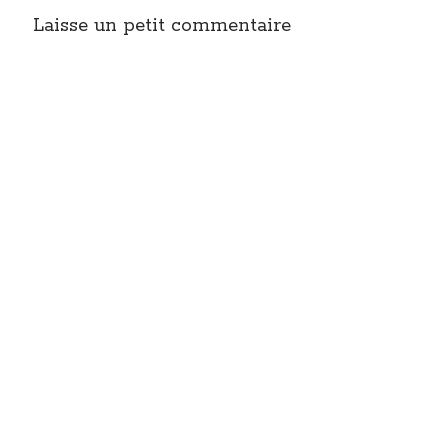
Post inutile
Laisse un petit commentaire
Proust
Sons
Sorties cuculturelles
Tavukoi
Vidéos