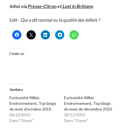
Infos via
Presse-Citron
et
Lost in Brittany
.
Derniers Commentaires
Edit :
Qui a dit normal vu la qualité des billets ?
Entretien ménager
dans
T’as vu quoi ? #52
JF
dans
C’était pas mieux avant… à Lyon
littlecelt
dans
Comment j’ai opéré ma vélorution toute personnelle
Anthony
dans
Comment j’ai opéré ma vélorution toute personnelle
Renaud Ducher
dans
Comment j’ai opéré ma vélorution toute
J’aime ça :
personnelle
Commentaires récents
Entretien ménager
dans
T’as vu quoi ? #52
Similaire
JF
dans
C’était pas mieux avant… à Lyon
Exclusivité Wikio
Exclusivité Wikio
littlecelt
dans
Comment j’ai opéré ma vélorution toute personnelle
Environnement, Top blogs
Environnement, Top blogs
du mois d’octobre 2010
du mois de décembre 2010
Anthony
dans
Comment j’ai opéré ma vélorution toute personnelle
06/10/2010
03/12/2010
Renaud Ducher
dans
Comment j’ai opéré ma vélorution toute
Dans "Green"
Dans "Green"
personnelle