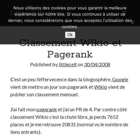
Nous utilisons des cookies pour vous garantir la meilleure
Littlecelt Humeur
open
expérience sur notre site. Si vous continuez à utiliser ce
primary
Sidebar
dernier, nous considérerons que vous acceptez l'utilisation des
menu
cookies.
Recherche sur le blog
Ok
Classement Wikio et
Search
Pagerank
Published by
littlecelt
on
30/04/2008
C
‘est un peu l’effervecence dans la blogosphère,
Google
Derniers articles
vient de mettre un jour son pagerank et
Wikio
vient de
Municipales 2026 : Lyon, Métropole et Caluire, mon choix pour l’avenir
publier son classement mensuel.
Explorez les Chemins Enchantés à Vélo : Aventures Familiales près de
Lyon !
J
‘ai fait mon
pagerank
et j’ai un PR de 4. Par contre côté
Quel Lyonnais es-tu, Renaud Ducher ?
classement Wikio c’est la chute libre, je perds 7652
A quand une véritable place pour le vélo à Caluire dans la Métropole de
places et je me retrouve 20831 (normal vu le nombre de
Lyon ?
liens entrants).
Comment je vis ma vie sur un vélo