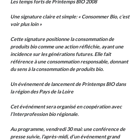
Les temps forts de Printemps BIO 2008
On parle de quoi ?
Une signature claire et simple: « Consommer Bio, c’est
voir plus loin »
A Lyon
Bon plan du dimanche
Cette signature positionne la consommation de
Coup de coeur
produits bio comme une action réfléchie, ayant une
Daddy
incidence sur les générations futures. Elle fait
Engagé
référence à une consommation responsable, donnant
Geek
du sens à la consommation de produits bio.
Green
Humeur
Un événement de lancement de Printemps BIO dans
Lectures
la région des Pays de la Loire
Lyon
Lyon à Livre Ouvert
Cet événément sera organisé en coopération avec
Mini-monsieur
l’Interprofession bio régionale.
Non classé
Parole de Follower
Au programme, vendredi 30 mai: une conférence de
Patchwork
presse suivie, l’après-midi, d’un événement grand
Photos