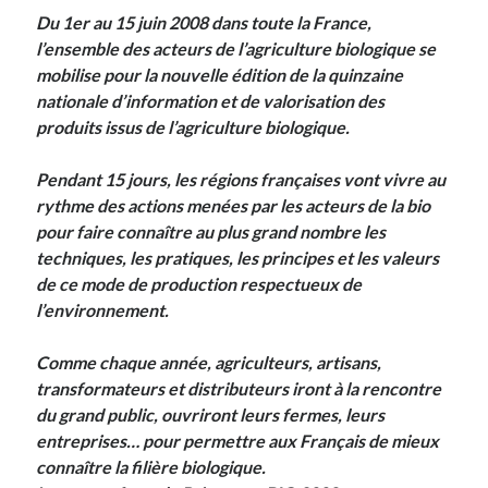
Du 1er au 15 juin 2008 dans toute la France,
l’ensemble des acteurs de l’agriculture biologique se
Derniers Commentaires
mobilise pour la nouvelle édition de la quinzaine
Entretien ménager
dans
T’as vu quoi ? #52
nationale d’information et de valorisation des
JF
dans
C’était pas mieux avant… à Lyon
produits issus de l’agriculture biologique.
littlecelt
dans
Comment j’ai opéré ma vélorution toute personnelle
Anthony
dans
Comment j’ai opéré ma vélorution toute personnelle
Pendant 15 jours, les régions françaises vont vivre au
Renaud Ducher
dans
Comment j’ai opéré ma vélorution toute
rythme des actions menées par les acteurs de la bio
personnelle
pour faire connaître au plus grand nombre les
techniques, les pratiques, les principes et les valeurs
de ce mode de production respectueux de
Commentaires récents
l’environnement.
Entretien ménager
dans
T’as vu quoi ? #52
Comme chaque année, agriculteurs, artisans,
JF
dans
C’était pas mieux avant… à Lyon
transformateurs et distributeurs iront à la rencontre
littlecelt
dans
Comment j’ai opéré ma vélorution toute personnelle
du grand public, ouvriront leurs fermes, leurs
Anthony
dans
Comment j’ai opéré ma vélorution toute personnelle
entreprises… pour permettre aux Français de mieux
Renaud Ducher
dans
Comment j’ai opéré ma vélorution toute
personnelle
connaître la filière biologique.