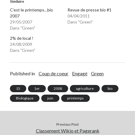
Similaire
C’est le printemps…bio
Revue de presse bio #1
2007
04/04/2011
29/05/2007
Dans "Green"
Dans "Green"
2% de local !
24/08/2009
Dans "Green"
Published in
Coup de coeur
Engagé
Green
15
1er
2008
agriculture
bio
Biologique
juin
printemps
Previous Post
Classement Wikio et Pagerank