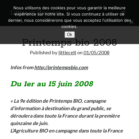
Nous utilisons des cookies pour vous garantir la meilleure
Littlecelt Humeur
open
expérience sur notre site. Si vous continuez à utiliser ce
primary
Sidebar
dernier, nous considérerons que vous acceptez l'utilisation des
menu
cookies.
Recherche sur le blog
Ok
Printemps bio 2008
Search
Published by
littlecelt
on
01/05/2008
Infos from
http://printempsbio.com
Derniers articles
Du 1er au 15 juin 2008
Municipales 2026 : Lyon, Métropole et Caluire, mon choix pour l’avenir
Explorez les Chemins Enchantés à Vélo : Aventures Familiales près de
« La 9e édition de Printemps BIO, campagne
Lyon !
d’information à destination du grand public, se
Quel Lyonnais es-tu, Renaud Ducher ?
déroulera dans toute la France durant la première
A quand une véritable place pour le vélo à Caluire dans la Métropole de
quinzaine de juin.
Lyon ?
L’Agriculture BIO en campagne dans toute la France
Comment je vis ma vie sur un vélo