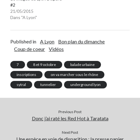
#2
Post inutile
21/05/2015
Proust
Dans "A Lyon"
Sons
Sorties cuculturelles
Tavukoi
Published in
A Lyon
Bon plan du dimanche
Vidéos
Coup de coeur
Vidéos
7
8 et 9 octobre
balade urbaine
inscriptions
on va marcher sous le rhône
sytral
tunnelier
underground lyon
Previous Post
Donc j’ai raté les Red Hot à Taratata
Next Post
Une espèce en voie de disparition : la presse papier