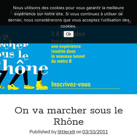
Nous utilisons des cookies pour vous garantir la meilleure
Littlecelt Humeur
open
expérience sur notre site. Si vous continuez à utiliser ce
primary
Sidebar
dernier, nous considérerons que vous acceptez l'utilisation des
menu
cookies.
Recherche sur le blog
Ok
Search
Derniers articles
Municipales 2026 : Lyon, Métropole et Caluire, mon choix pour l’avenir
Explorez les Chemins Enchantés à Vélo : Aventures Familiales près de
Lyon !
On va marcher sous le
Quel Lyonnais es-tu, Renaud Ducher ?
A quand une véritable place pour le vélo à Caluire dans la Métropole de
Rhône
Lyon ?
Comment je vis ma vie sur un vélo
Published by
littlecelt
on
03/10/2011