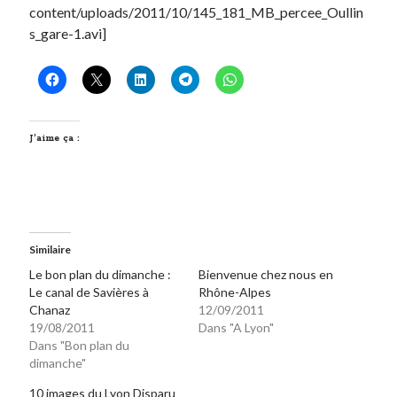
content/uploads/2011/10/145_181_MB_percee_Oullin
s_gare-1.avi]
On parle de quoi ?
A Lyon
Bon plan du dimanche
Coup de coeur
J’aime ça :
Daddy
Engagé
Geek
Green
Humeur
Lectures
Similaire
Lyon
Le bon plan du dimanche :
Bienvenue chez nous en
Lyon à Livre Ouvert
Le canal de Savières à
Rhône-Alpes
Chanaz
12/09/2011
Mini-monsieur
19/08/2011
Dans "A Lyon"
Non classé
Dans "Bon plan du
Parole de Follower
dimanche"
Patchwork
10 images du Lyon Disparu
Photos