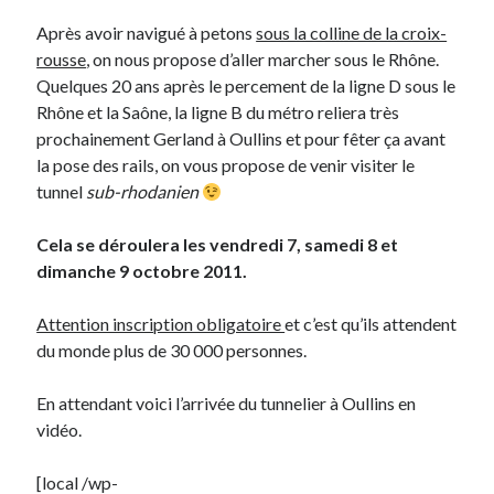
Après avoir navigué à petons
sous la colline de la croix-
rousse
, on nous propose d’aller marcher sous le Rhône.
Derniers Commentaires
Quelques 20 ans après le percement de la ligne D sous le
Entretien ménager
dans
T’as vu quoi ? #52
Rhône et la Saône, la ligne B du métro reliera très
JF
dans
C’était pas mieux avant… à Lyon
prochainement Gerland à Oullins et pour fêter ça avant
littlecelt
dans
Comment j’ai opéré ma vélorution toute personnelle
la pose des rails, on vous propose de venir visiter le
Anthony
dans
Comment j’ai opéré ma vélorution toute personnelle
tunnel
sub-rhodanien
Renaud Ducher
dans
Comment j’ai opéré ma vélorution toute
personnelle
Cela se déroulera les vendredi 7, samedi 8 et
dimanche 9 octobre 2011.
Commentaires récents
Attention inscription obligatoire
et c’est qu’ils attendent
Entretien ménager
dans
T’as vu quoi ? #52
du monde plus de 30 000 personnes.
JF
dans
C’était pas mieux avant… à Lyon
littlecelt
dans
Comment j’ai opéré ma vélorution toute personnelle
En attendant voici l’arrivée du tunnelier à Oullins en
Anthony
dans
Comment j’ai opéré ma vélorution toute personnelle
vidéo.
Renaud Ducher
dans
Comment j’ai opéré ma vélorution toute
personnelle
[local /wp-