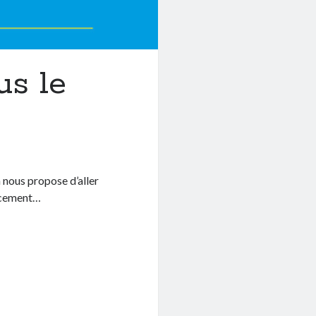
us le
n nous propose d’aller
ercement…