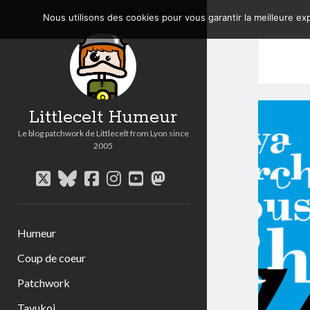
Nous utilisons des cookies pour vous garantir la meilleure exp
Littlecelt Humeur
Le blog patchwork de Littlecelt from Lyon since
2005
twitter
bluesky
facebook
instagram
youtube
mastodon
Humeur
Coup de coeur
Patchwork
Tavukoi