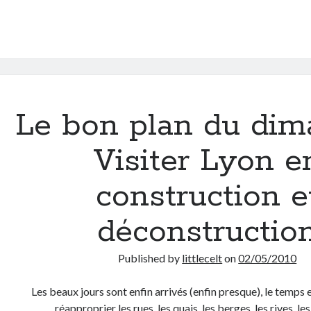
Le bon plan du dim
Visiter Lyon e
construction e
déconstructio
Published by
littlecelt
on
02/05/2010
Les beaux jours sont enfin arrivés (enfin presque), le temps 
réapproprier les rues, les quais, les berges, les rives, 