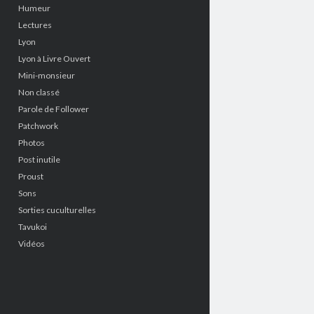
Humeur
Lectures
Lyon
Lyon à Livre Ouvert
Mini-monsieur
Non classé
Parole de Follower
Patchwork
Photos
Post inutile
Proust
Sons
Sorties cuculturelles
Tavukoi
Vidéos