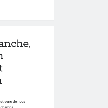
anche,
n
t
n
est venu de nous
les champs,…