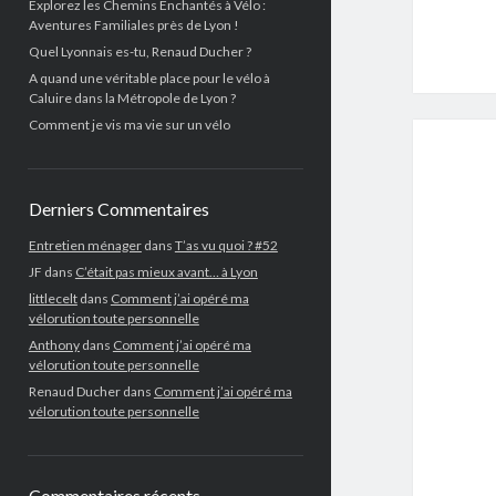
Explorez les Chemins Enchantés à Vélo :
Aventures Familiales près de Lyon !
Quel Lyonnais es-tu, Renaud Ducher ?
A quand une véritable place pour le vélo à
Caluire dans la Métropole de Lyon ?
Comment je vis ma vie sur un vélo
Derniers Commentaires
Entretien ménager
dans
T’as vu quoi ? #52
JF
dans
C’était pas mieux avant… à Lyon
littlecelt
dans
Comment j’ai opéré ma
vélorution toute personnelle
Anthony
dans
Comment j’ai opéré ma
vélorution toute personnelle
Renaud Ducher
dans
Comment j’ai opéré ma
vélorution toute personnelle
Commentaires récents