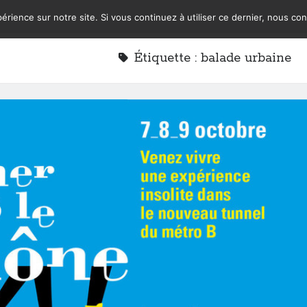
érience sur notre site. Si vous continuez à utiliser ce dernier, nous co
Étiquette :
balade urbaine