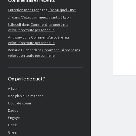
Entretien ménager
dans
T’as vu quoi ? #52
JF
dans
C’était pas mieux avant… à Lyon
littlecelt
dans
Comment j’ai opéré ma
vélorution toute personnelle
Anthony
dans
Comment j’ai opéré ma
vélorution toute personnelle
Renaud Ducher
dans
Comment j’ai opéré ma
vélorution toute personnelle
On parle de quoi ?
A Lyon
Bon plan du dimanche
Coup de coeur
Daddy
Engagé
Geek
Green