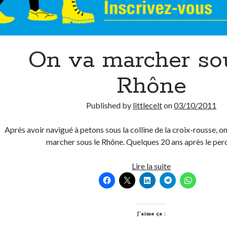
On va marcher so
Rhône
Published by
littlecelt
on
03/10/2011
Après avoir navigué à petons sous la colline de la croix-rousse, o
marcher sous le Rhône. Quelques 20 ans après le p
On
Lire la suite
va
marcher
sous
le
J’aime ça :
Rhône