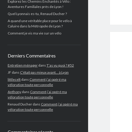
Explorez les Chemins Enchantés à Vélo :
Aventures Familiales près de Lyon !
Quel Lyonnais es-tu, Renaud Ducher ?
A quand une véritable place pour le vélo à
Caluire dans la Métropole de Lyon ?
Comment je vis ma vie sur un vélo
Derniers Commentaires
Entretien ménager
dans
T’as vu quoi ? #52
JF
dans
C’était pas mieux avant… à Lyon
littlecelt
dans
Comment j’ai opéré ma
vélorution toute personnelle
Anthony
dans
Comment j’ai opéré ma
vélorution toute personnelle
Renaud Ducher
dans
Comment j’ai opéré ma
vélorution toute personnelle
Commentaires récents