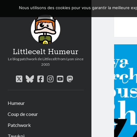
Nous utilisons des cookies pour vous garantir la meilleure exp
Littlecelt Humeur
Le blog patchwork de Littlecelt from Lyon since
2005
twitter
bluesky
facebook
instagram
youtube
mastodon
Humeur
Coup de coeur
Patchwork
Tavukoi