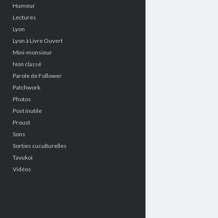
Humeur
Lectures
Lyon
Lyon à Livre Ouvert
Mini-monsieur
Non classé
Parole de Follower
Patchwork
Photos
Post inutile
Proust
Sons
Sorties cuculturelles
Tavukoi
Vidéos