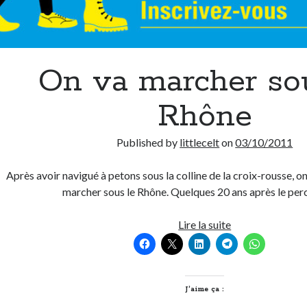
On va marcher so
Rhône
Published by
littlecelt
on
03/10/2011
Après avoir navigué à petons sous la colline de la croix-rousse, o
marcher sous le Rhône. Quelques 20 ans après le p
On
Lire la suite
va
marcher
sous
le
J’aime ça :
Rhône