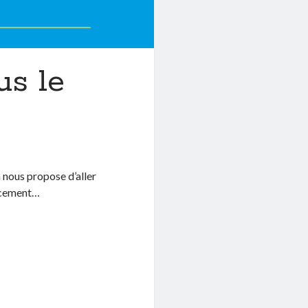
us le
n nous propose d’aller
ercement…