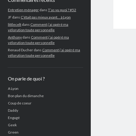
Entretien ménager
dans
T’as vu quoi ? #52
JF
dans
C’était pas mieux avant… à Lyon
littlecelt
dans
Comment j’ai opéré ma
vélorution toute personnelle
Anthony
dans
Comment j’ai opéré ma
vélorution toute personnelle
Renaud Ducher
dans
Comment j’ai opéré ma
vélorution toute personnelle
On parle de quoi ?
A Lyon
Bon plan du dimanche
Coup de coeur
Daddy
Engagé
Geek
Green