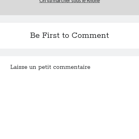
On va marcher sous le Rhône
Post inutile
Proust
Sons
Sorties cuculturelles
Be First to Comment
Tavukoi
Vidéos
Laisse un petit commentaire