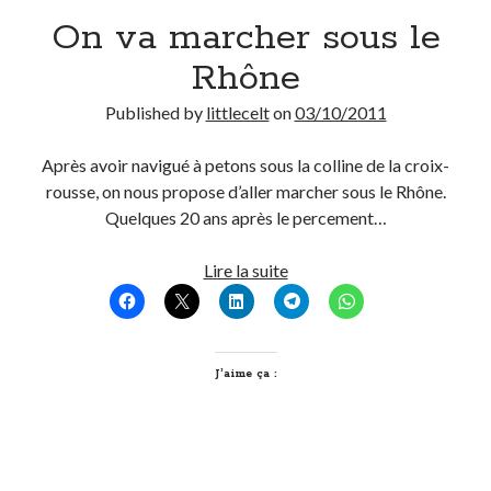
On va marcher sous le
Derniers Commentaires
Rhône
Entretien ménager
dans
T’as vu quoi ? #52
Published by
littlecelt
on
03/10/2011
JF
dans
C’était pas mieux avant… à Lyon
littlecelt
dans
Comment j’ai opéré ma vélorution toute personnelle
Après avoir navigué à petons sous la colline de la croix-
Anthony
dans
Comment j’ai opéré ma vélorution toute personnelle
rousse, on nous propose d’aller marcher sous le Rhône.
Renaud Ducher
dans
Comment j’ai opéré ma vélorution toute
Quelques 20 ans après le percement…
personnelle
On
Lire la suite
va
Commentaires récents
marcher
Entretien ménager
dans
T’as vu quoi ? #52
sous
JF
dans
C’était pas mieux avant… à Lyon
le
J’aime ça :
littlecelt
dans
Comment j’ai opéré ma vélorution toute personnelle
Rhône
Anthony
dans
Comment j’ai opéré ma vélorution toute personnelle
Renaud Ducher
dans
Comment j’ai opéré ma vélorution toute
personnelle