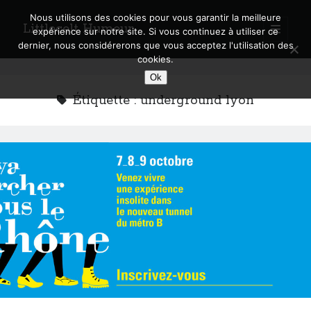
Nous utilisons des cookies pour vous garantir la meilleure
Littlecelt Humeur
open
expérience sur notre site. Si vous continuez à utiliser ce
primary
Sidebar
dernier, nous considérerons que vous acceptez l'utilisation des
menu
cookies.
Recherche sur le blog
Ok
Search
Étiquette :
underground lyon
Derniers articles
Municipales 2026 : Lyon, Métropole et Caluire, mon choix pour l’avenir
Explorez les Chemins Enchantés à Vélo : Aventures Familiales près de
Lyon !
Quel Lyonnais es-tu, Renaud Ducher ?
A quand une véritable place pour le vélo à Caluire dans la Métropole de
Lyon ?
Comment je vis ma vie sur un vélo