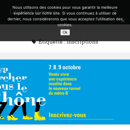
Nous utilisons des cookies pour vous garantir la meilleure
Littlecelt Humeur
open
expérience sur notre site. Si vous continuez à utiliser ce
primary
Sidebar
dernier, nous considérerons que vous acceptez l'utilisation des
menu
cookies.
Recherche sur le blog
Ok
Search
Étiquette :
inscriptions
Derniers articles
Municipales 2026 : Lyon, Métropole et Caluire, mon choix pour l’avenir
Explorez les Chemins Enchantés à Vélo : Aventures Familiales près de
Lyon !
Quel Lyonnais es-tu, Renaud Ducher ?
A quand une véritable place pour le vélo à Caluire dans la Métropole de
Lyon ?
Comment je vis ma vie sur un vélo