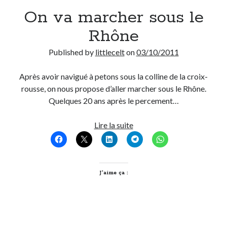
On va marcher sous le
Derniers Commentaires
Rhône
Entretien ménager
dans
T’as vu quoi ? #52
Published by
littlecelt
on
03/10/2011
JF
dans
C’était pas mieux avant… à Lyon
littlecelt
dans
Comment j’ai opéré ma vélorution toute personnelle
Après avoir navigué à petons sous la colline de la croix-
Anthony
dans
Comment j’ai opéré ma vélorution toute personnelle
rousse, on nous propose d’aller marcher sous le Rhône.
Renaud Ducher
dans
Comment j’ai opéré ma vélorution toute
Quelques 20 ans après le percement…
personnelle
On
Lire la suite
va
Commentaires récents
marcher
Entretien ménager
dans
T’as vu quoi ? #52
sous
JF
dans
C’était pas mieux avant… à Lyon
le
J’aime ça :
littlecelt
dans
Comment j’ai opéré ma vélorution toute personnelle
Rhône
Anthony
dans
Comment j’ai opéré ma vélorution toute personnelle
Renaud Ducher
dans
Comment j’ai opéré ma vélorution toute
personnelle