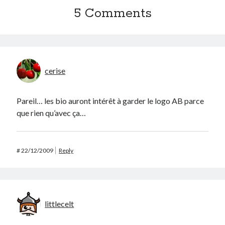
5 Comments
Post inutile
Proust
Sons
Sorties cuculturelles
Tavukoi
cerise
Vidéos
Pareil… les bio auront intérêt à garder le logo AB parce
que rien qu’avec ça…
#
22/12/2009
Reply
littlecelt