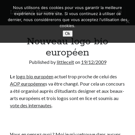
Nous utilisons des cookies pour vous garantir la meilleure
Littlecelt Humeur
open
expérience sur notre site. Si vous continuez à utiliser ce
primary
Sidebar
dernier, nous considérerons que vous acceptez l'utilisation des
menu
cookies.
Recherche sur le blog
Ok
Nouveau logo bio
Search
européen
Published by
littlecelt
on
19/12/2009
L
e
logo bio européen
actuel trop proche de celui des
Derniers articles
AOP européenne
s va être changé. Pour cela un concours
Municipales 2026 : Lyon, Métropole et Caluire, mon choix pour l’avenir
a été organisé auprès d’étudiants designer et aux beaux-
Explorez les Chemins Enchantés à Vélo : Aventures Familiales près de
arts européens et trois logos sont en lice et soumis au
Lyon !
vote des internautes
.
Quel Lyonnais es-tu, Renaud Ducher ?
A quand une véritable place pour le vélo à Caluire dans la Métropole de
Lyon ?
Comment je vis ma vie sur un vélo
V
ous en pensez quoi ? Moi je m’y retrouve dans aucuns