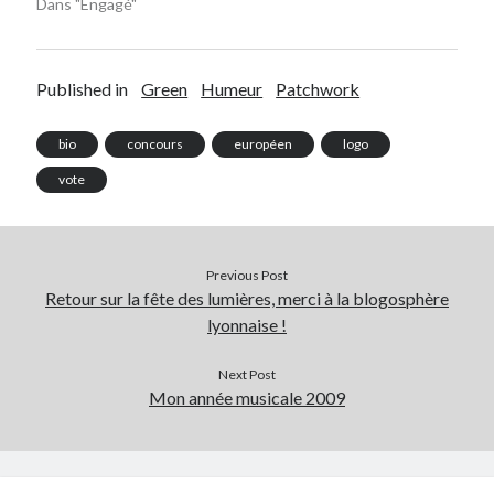
Dans "Engagé"
On parle de quoi ?
Published in
Green
Humeur
Patchwork
A Lyon
Bon plan du dimanche
bio
concours
européen
logo
Coup de coeur
Daddy
vote
Engagé
Geek
Green
Previous Post
Humeur
Retour sur la fête des lumières, merci à la blogosphère
Lectures
lyonnaise !
Lyon
Lyon à Livre Ouvert
Next Post
Mini-monsieur
Mon année musicale 2009
Non classé
Parole de Follower
Patchwork
Photos