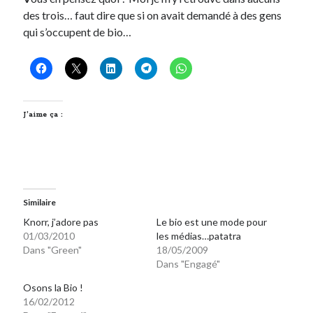
des trois… faut dire que si on avait demandé à des gens
qui s’occupent de bio…
Derniers Commentaires
Entretien ménager
dans
T’as vu quoi ? #52
JF
dans
C’était pas mieux avant… à Lyon
littlecelt
dans
Comment j’ai opéré ma vélorution toute personnelle
Anthony
dans
Comment j’ai opéré ma vélorution toute personnelle
J’aime ça :
Renaud Ducher
dans
Comment j’ai opéré ma vélorution toute
personnelle
Commentaires récents
Similaire
Entretien ménager
dans
T’as vu quoi ? #52
Knorr, j’adore pas
Le bio est une mode pour
JF
dans
C’était pas mieux avant… à Lyon
01/03/2010
les médias…patatra
Dans "Green"
18/05/2009
littlecelt
dans
Comment j’ai opéré ma vélorution toute personnelle
Dans "Engagé"
Anthony
dans
Comment j’ai opéré ma vélorution toute personnelle
Renaud Ducher
dans
Comment j’ai opéré ma vélorution toute
Osons la Bio !
personnelle
16/02/2012