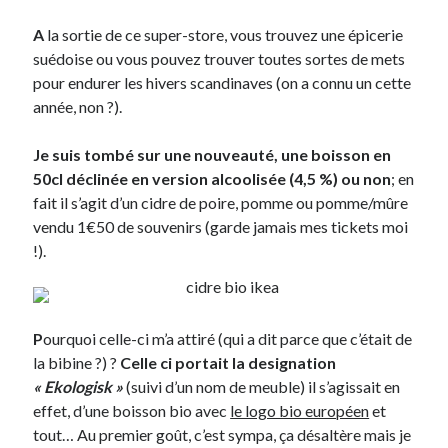
A
la sortie de ce super-store, vous trouvez une épicerie
Derniers Commentaires
suédoise ou vous pouvez trouver toutes sortes de mets
pour endurer les hivers scandinaves (on a connu un cette
Entretien ménager
dans
T’as vu quoi ? #52
année, non ?).
JF
dans
C’était pas mieux avant… à Lyon
littlecelt
dans
Comment j’ai opéré ma vélorution toute personnelle
Je suis tombé sur une nouveauté, une boisson en
Anthony
dans
Comment j’ai opéré ma vélorution toute personnelle
50cl déclinée en version alcoolisée (4,5 %) ou non
; en
Renaud Ducher
dans
Comment j’ai opéré ma vélorution toute
fait il s’agit d’un cidre de poire, pomme ou pomme/mûre
personnelle
vendu 1€50 de souvenirs (garde jamais mes tickets moi
!).
Commentaires récents
Entretien ménager
dans
T’as vu quoi ? #52
JF
dans
C’était pas mieux avant… à Lyon
P
ourquoi celle-ci m’a attiré (qui a dit parce que c’était de
littlecelt
dans
Comment j’ai opéré ma vélorution toute personnelle
la bibine ?) ?
Celle ci portait la designation
Anthony
dans
Comment j’ai opéré ma vélorution toute personnelle
« Ekologisk »
(suivi d’un nom de meuble) il s’agissait en
Renaud Ducher
dans
Comment j’ai opéré ma vélorution toute
effet, d’une boisson bio avec
le logo bio européen
et
personnelle
tout… Au premier goût, c’est sympa, ça désaltère mais je