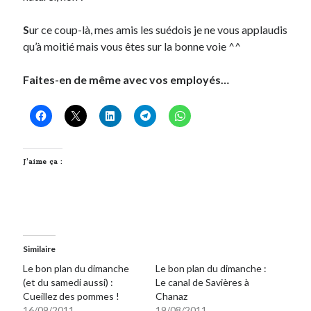
Post inutile
S
ur ce coup-là, mes amis les suédois je ne vous applaudis
Proust
qu’à moitié mais vous êtes sur la bonne voie ^^
Sons
Sorties cuculturelles
Faites-en de même avec vos employés…
Tavukoi
Vidéos
J’aime ça :
Similaire
Le bon plan du dimanche
Le bon plan du dimanche :
(et du samedi aussi) :
Le canal de Savières à
Cueillez des pommes !
Chanaz
16/09/2011
19/08/2011