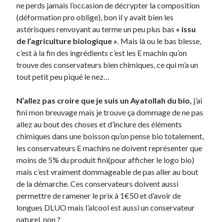
ne perds jamais l’occasion de décrypter la composition
(déformation pro oblige), bon il y avait bien les
On parle de quoi ?
astérisques renvoyant au terme un peu plus bas
« issu
de l’agriculture biologique »
. Mais là ou le bas blesse,
A Lyon
c’est à la fin des ingrédients c’est les E machin qu’on
Bon plan du dimanche
trouve des conservateurs bien chimiques, ce qui m’a un
Coup de coeur
tout petit peu piqué le nez…
Daddy
Engagé
N’allez pas croire que je suis un Ayatollah du bio,
j’ai
Geek
fini mon breuvage mais je trouve ça dommage de ne pas
Green
allez au bout des choses et d’inclure des éléments
Humeur
chimiques dans une boisson qu’on pense bio totalement,
Lectures
les conservateurs E machins ne doivent représenter que
Lyon
moins de 5% du produit fini(pour afficher le logo bio)
Lyon à Livre Ouvert
mais c’est vraiment dommageable de pas aller au bout
Mini-monsieur
de la démarche. Ces conservateurs doivent aussi
Non classé
permettre de ramener le prix à 1€50 et d’avoir de
Parole de Follower
longues DLUO mais l’alcool est aussi un conservateur
Patchwork
naturel, non ?
Photos