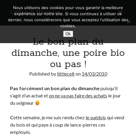
Nous utilisons des cookies pour vous garantir la meilleure
Littlecelt Humeur
open
expérience sur notre site. Si vous continuez à utiliser ce
primary
Sidebar
dernier, nous considérerons que vous acceptez l'utilisation des
menu
cookies.
Recherche sur le blog
Ok
Le bon plan du
Search
dimanche, une poire bio
ou pas !
Published by
littlecelt
on
14/03/2010
Derniers articles
Pas forcément un bon plan du dimanche
puisqu’il
Municipales 2026 : Lyon, Métropole et Caluire, mon choix pour l’avenir
s’agit d’un achat et
on ne va pas faire des achats
le jour
Explorez les Chemins Enchantés à Vélo : Aventures Familiales près de
Lyon !
du seigneur
Quel Lyonnais es-tu, Renaud Ducher ?
A quand une véritable place pour le vélo à Caluire dans la Métropole de
C
ette semaine, je me suis rendu chez
le suédois
qui vend
Lyon ?
du bois et qui paye à coup de lance-pierres ces
Comment je vis ma vie sur un vélo
employés.