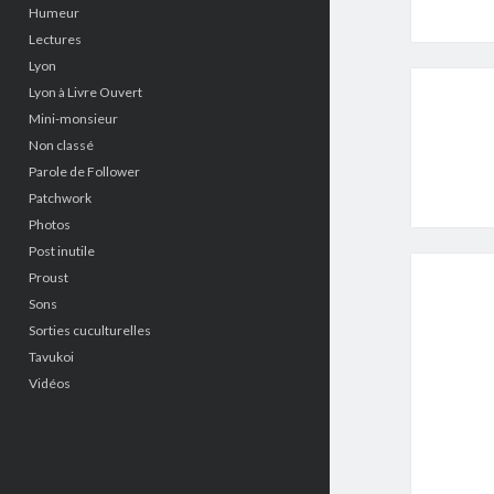
Humeur
Lectures
Lyon
Lyon à Livre Ouvert
Mini-monsieur
Non classé
Parole de Follower
Patchwork
Photos
Post inutile
Proust
Sons
Sorties cuculturelles
Tavukoi
Vidéos