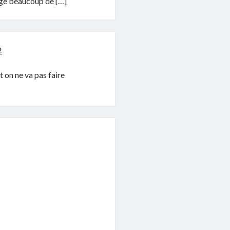
age beaucoup de […]
!
t on ne va pas faire