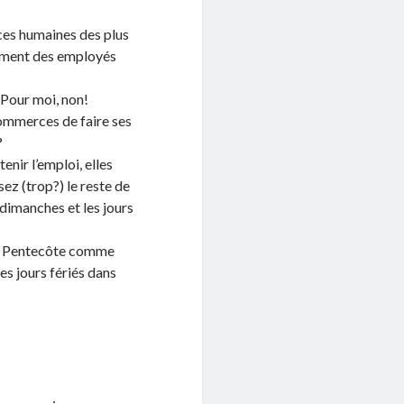
rces humaines des plus
lement des employés
? Pour moi, non!
commerces de faire ses
?
enir l’emploi, elles
sez (trop?) le reste de
 dimanches et les jours
de Pentecôte comme
es jours fériés dans