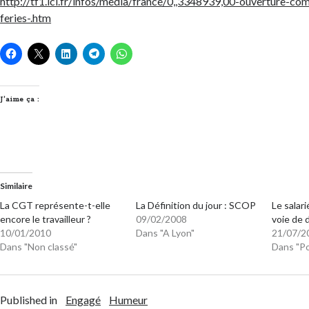
http://tf1.lci.fr/infos/media/france/0,,3348939,00-ouverture-co
feries-.htm
J’aime ça :
Similaire
La CGT représente-t-elle
La Définition du jour : SCOP
Le salar
encore le travailleur ?
09/02/2008
voie de 
10/01/2010
Dans "A Lyon"
21/07/2
Dans "Non classé"
Dans "Po
Published in
Engagé
Humeur