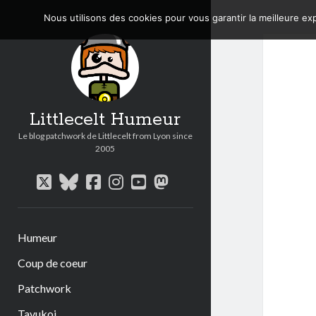
Nous utilisons des cookies pour vous garantir la meilleure exp
Littlecelt Humeur
Le blog patchwork de Littlecelt from Lyon since
2005
twitter
bluesky
facebook
instagram
youtube
mastodon
Humeur
Coup de coeur
Patchwork
Tavukoi