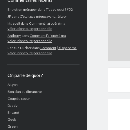
Entretien ménager
dans
T’as vu quoi ? #52
JF
dans
C’était pas mieux avant… à Lyon
littlecelt
dans
Comment j’ai opéré ma
vélorution toute personnelle
Anthony
dans
Comment j’ai opéré ma
vélorution toute personnelle
Renaud Ducher
dans
Comment j’ai opéré ma
vélorution toute personnelle
On parle de quoi ?
A Lyon
Bon plan du dimanche
Coup de coeur
Daddy
Engagé
Geek
Green