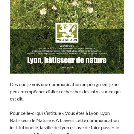
Derniers Commentaires
Entretien ménager
dans
T’as vu quoi ? #52
JF
dans
C’était pas mieux avant… à Lyon
littlecelt
dans
Comment j’ai opéré ma vélorution toute personnelle
Anthony
dans
Comment j’ai opéré ma vélorution toute personnelle
Renaud Ducher
dans
Comment j’ai opéré ma vélorution toute
personnelle
Commentaires récents
Dès que je vois une communication un peu green, je ne
peux m’empêcher d’aller rechercher des infos sur ce qui
Entretien ménager
dans
T’as vu quoi ? #52
est dit.
JF
dans
C’était pas mieux avant… à Lyon
littlecelt
dans
Comment j’ai opéré ma vélorution toute personnelle
Pour celle-ci qui s’intitule « Vous êtes à Lyon, Lyon
Anthony
dans
Comment j’ai opéré ma vélorution toute personnelle
Bâtisseur de Nature ». A travers cette communication
Renaud Ducher
dans
Comment j’ai opéré ma vélorution toute
personnelle
institutionelle, la ville de Lyon essaye de faire passer le