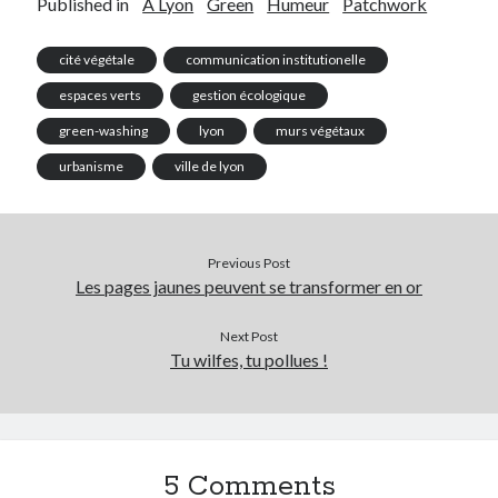
Published in
A Lyon
Green
Humeur
Patchwork
cité végétale
communication institutionelle
espaces verts
gestion écologique
green-washing
lyon
murs végétaux
urbanisme
ville de lyon
Previous Post
Les pages jaunes peuvent se transformer en or
Next Post
Tu wilfes, tu pollues !
5 Comments