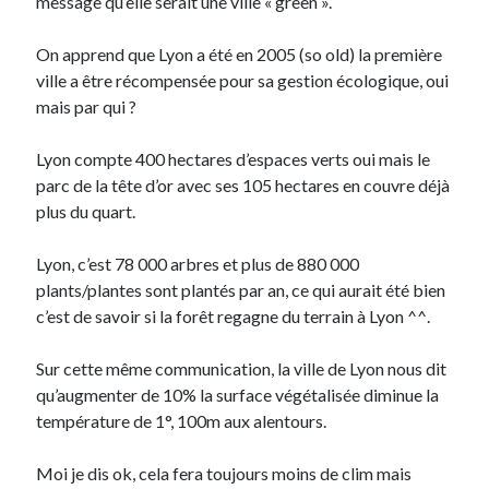
message qu’elle serait une ville « green ».
On apprend que Lyon a été en 2005 (so old) la première
On parle de quoi ?
ville a être récompensée pour sa gestion écologique, oui
A Lyon
mais par qui ?
Bon plan du dimanche
Coup de coeur
Lyon compte 400 hectares d’espaces verts oui mais le
Daddy
parc de la tête d’or avec ses 105 hectares en couvre déjà
Engagé
plus du quart.
Geek
Green
Lyon, c’est 78 000 arbres et plus de 880 000
Humeur
plants/plantes sont plantés par an, ce qui aurait été bien
Lectures
c’est de savoir si la forêt regagne du terrain à Lyon ^^.
Lyon
Lyon à Livre Ouvert
Sur cette même communication, la ville de Lyon nous dit
Mini-monsieur
qu’augmenter de 10% la surface végétalisée diminue la
Non classé
température de 1°, 100m aux alentours.
Parole de Follower
Patchwork
Moi je dis ok, cela fera toujours moins de clim mais
Photos