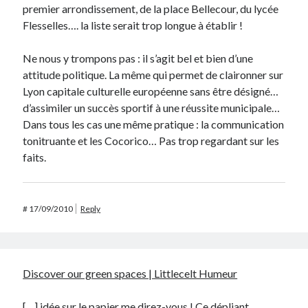
premier arrondissement, de la place Bellecour, du lycée
Flesselles…. la liste serait trop longue à établir !
Ne nous y trompons pas : il s’agit bel et bien d’une
attitude politique. La même qui permet de claironner sur
Lyon capitale culturelle européenne sans être désigné…
d’assimiler un succès sportif à une réussite municipale…
Dans tous les cas une même pratique : la communication
tonitruante et les Cocorico… Pas trop regardant sur les
faits.
#
17/09/2010
Reply
Discover our green spaces | Littlecelt Humeur
[…] idée sur le papier me direz-vous ! Ce dépliant