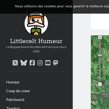
Nous utilisons des cookies pour vous garantir la meilleure exp
Littlecelt Humeur
Le blog patchwork de Littlecelt from Lyon since
2005
twitter
bluesky
facebook
instagram
youtube
mastodon
Humeur
Coup de coeur
Patchwork
Tavukoi