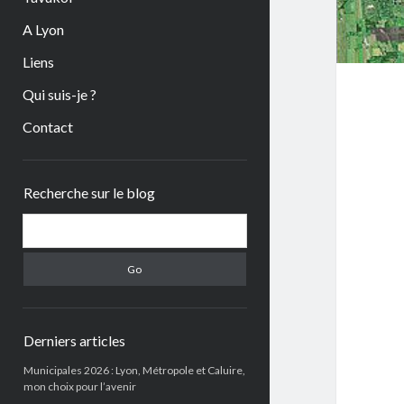
A Lyon
Liens
Qui suis-je ?
Contact
Sidebar
Recherche sur le blog
Search
Derniers articles
Municipales 2026 : Lyon, Métropole et Caluire,
mon choix pour l’avenir