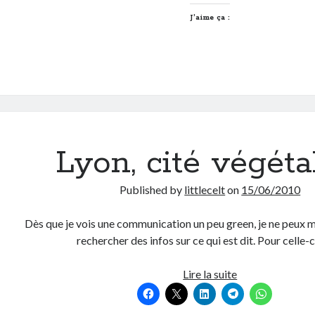
verdure
lyonnais
J’aime ça :
de
+
avec
le
Clos
Layat
fin
Lyon, cité végéta
2013
Published by
littlecelt
on
15/06/2010
Dès que je vois une communication un peu green, je ne peux m
rechercher des infos sur ce qui est dit. Pour celle-
Lyon,
Lire la suite
cité
végétale