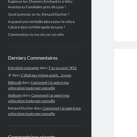
Explorez les Chemins Enchantés à Vélo :
Aventures Familiales près de Lyon !
Quel Lyonnais es-tu, Renaud Ducher ?
A quand une véritable place pour le vélo à
Caluire dans la Métropole de Lyon ?
Comment je vis ma vie sur un vélo
Derniers Commentaires
Entretien ménager
dans
T’as vu quoi ? #52
JF
dans
C’était pas mieux avant… à Lyon
littlecelt
dans
Comment j’ai opéré ma
vélorution toute personnelle
Anthony
dans
Comment j’ai opéré ma
vélorution toute personnelle
Renaud Ducher
dans
Comment j’ai opéré ma
vélorution toute personnelle
Commentaires récents