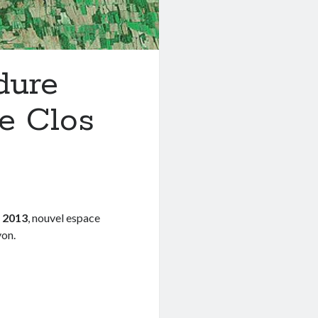
dure
le Clos
n 2013
, nouvel espace
yon.