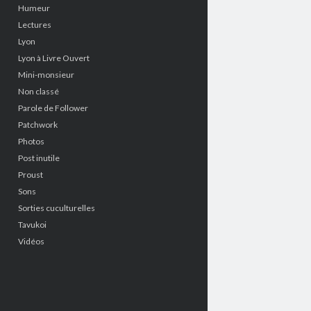
Humeur
Lectures
Lyon
Lyon à Livre Ouvert
Mini-monsieur
Non classé
Parole de Follower
Patchwork
Photos
Post inutile
Proust
Sons
Sorties cuculturelles
Tavukoi
Vidéos