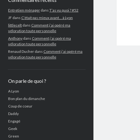
Entretien ménager
dans
T’as vu quoi ? #52
JF
dans
C’était pas mieux avant… à Lyon
littlecelt
dans
Comment j’ai opéré ma
vélorution toute personnelle
Anthony
dans
Comment j’ai opéré ma
vélorution toute personnelle
Renaud Ducher
dans
Comment j’ai opéré ma
vélorution toute personnelle
On parle de quoi ?
A Lyon
Bon plan du dimanche
Coup de coeur
Daddy
Engagé
Geek
Green