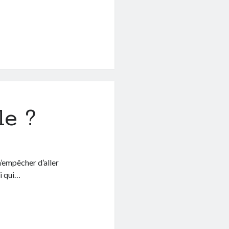
le ?
’empêcher d’aller
ci qui…