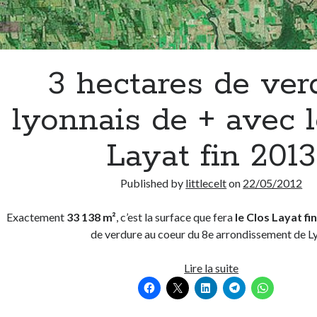
3 hectares de ver
lyonnais de + avec 
Layat fin 2013
Published by
littlecelt
on
22/05/2012
Exactement
33 138 m²
, c’est la surface que fera
le Clos Layat fi
de verdure au coeur du 8e arrondissement de L
3
Lire la suite
hectares
de