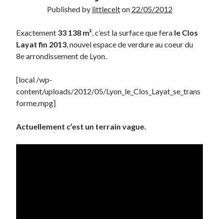
Published by
littlecelt
on
22/05/2012
Derniers Commentaires
Exactement
33 138 m²
, c’est la surface que fera
le Clos
Entretien ménager
dans
T’as vu quoi ? #52
Layat fin 2013
, nouvel espace de verdure au coeur du
JF
dans
C’était pas mieux avant… à Lyon
8e arrondissement de Lyon.
littlecelt
dans
Comment j’ai opéré ma vélorution toute personnelle
Anthony
dans
Comment j’ai opéré ma vélorution toute personnelle
[local /wp-
Renaud Ducher
dans
Comment j’ai opéré ma vélorution toute
content/uploads/2012/05/Lyon_le_Clos_Layat_se_trans
personnelle
forme.mpg]
Actuellement c’est un terrain vague.
Commentaires récents
Entretien ménager
dans
T’as vu quoi ? #52
JF
dans
C’était pas mieux avant… à Lyon
littlecelt
dans
Comment j’ai opéré ma vélorution toute personnelle
Anthony
dans
Comment j’ai opéré ma vélorution toute personnelle
Renaud Ducher
dans
Comment j’ai opéré ma vélorution toute
personnelle