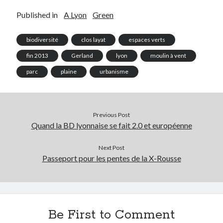
Published in
A Lyon
Green
biodiversité
clos layat
espaces verts
fin 2013
Gerland
lyon
moulin à vent
parc
plaine
urbanisme
Previous Post
Quand la BD lyonnaise se fait 2.0 et européenne
Next Post
Passeport pour les pentes de la X-Rousse
Be First to Comment