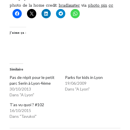
photo de la home credit:
bradlauster
via
photo pin
cc
J’aime ça :
Similaire
Pas de répit pour le petit
Parks for kids in Lyon
parc Serin à Lyon 4ème
19/06/2009
30/10/2013
Dans "A Lyon"
Dans "A Lyon"
T’as vu quoi ? #102
16/10/2015
Dans "Tavukoi"