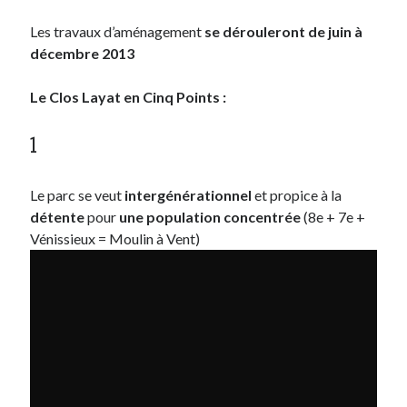
Post inutile
Les travaux d’aménagement
se dérouleront de juin à
Proust
décembre 2013
Sons
Sorties cuculturelles
Le Clos Layat en Cinq Points :
Tavukoi
Vidéos
1
Le parc se veut
intergénérationnel
et propice à la
détente
pour
une population concentrée
(8e + 7e +
Vénissieux = Moulin à Vent)