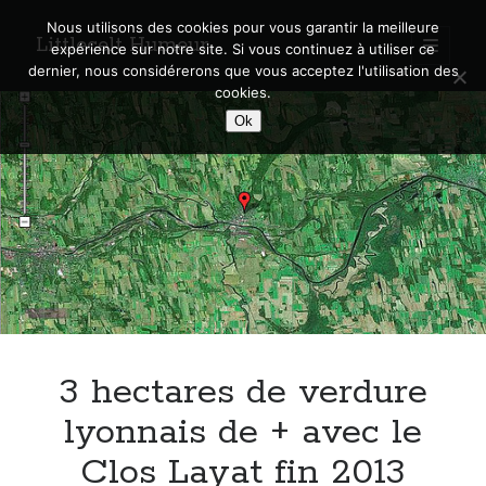
Nous utilisons des cookies pour vous garantir la meilleure
Littlecelt Humeur
open
expérience sur notre site. Si vous continuez à utiliser ce
primary
Sidebar
dernier, nous considérerons que vous acceptez l'utilisation des
menu
cookies.
Recherche sur le blog
Ok
Search
Derniers articles
Municipales 2026 : Lyon, Métropole et Caluire, mon choix pour l’avenir
Explorez les Chemins Enchantés à Vélo : Aventures Familiales près de
Lyon !
3 hectares de verdure
Quel Lyonnais es-tu, Renaud Ducher ?
A quand une véritable place pour le vélo à Caluire dans la Métropole de
lyonnais de + avec le
Lyon ?
Clos Layat fin 2013
Comment je vis ma vie sur un vélo