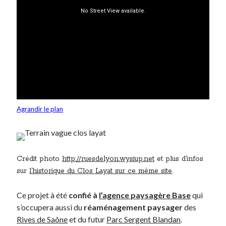
On parle de quoi ?
A Lyon
Bon plan du dimanche
Coup de coeur
Daddy
Engagé
Geek
Agrandir le plan
Green
Humeur
Lectures
Lyon
Crédit photo
http://ruesdelyon.wysiup.net
et plus d’infos
Lyon à Livre Ouvert
sur
l’historique du Clos Layat sur ce même site
.
Mini-monsieur
Non classé
Ce projet à été
confié à
l’agence paysagère Base
qui
Parole de Follower
s’occupera aussi du
réaménagement paysager
des
Patchwork
Rives de Saône
et du futur
Parc Sergent Blandan
.
Photos