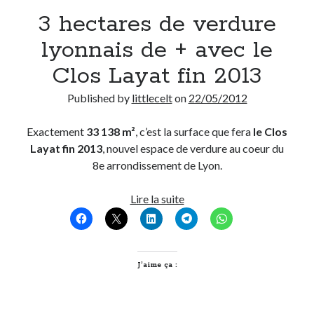
3 hectares de verdure
Derniers Commentaires
lyonnais de + avec le
Entretien ménager
dans
T’as vu quoi ? #52
Clos Layat fin 2013
JF
dans
C’était pas mieux avant… à Lyon
littlecelt
dans
Comment j’ai opéré ma vélorution toute personnelle
Published by
littlecelt
on
22/05/2012
Anthony
dans
Comment j’ai opéré ma vélorution toute personnelle
Renaud Ducher
dans
Comment j’ai opéré ma vélorution toute
Exactement
33 138 m²
, c’est la surface que fera
le Clos
personnelle
Layat fin 2013
, nouvel espace de verdure au coeur du
8e arrondissement de Lyon.
Commentaires récents
3
Lire la suite
hectares
Entretien ménager
dans
T’as vu quoi ? #52
de
JF
dans
C’était pas mieux avant… à Lyon
verdure
littlecelt
dans
Comment j’ai opéré ma vélorution toute personnelle
lyonnais
J’aime ça :
Anthony
dans
Comment j’ai opéré ma vélorution toute personnelle
de
Renaud Ducher
dans
Comment j’ai opéré ma vélorution toute
personnelle
+