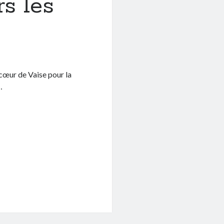
s les
 cœur de Vaise pour la
…