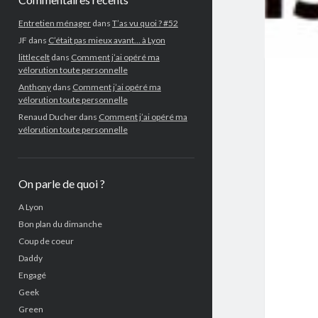
Entretien ménager
dans
T’as vu quoi ? #52
JF
dans
C’était pas mieux avant… à Lyon
littlecelt
dans
Comment j’ai opéré ma
vélorution toute personnelle
Anthony
dans
Comment j’ai opéré ma
vélorution toute personnelle
Renaud Ducher
dans
Comment j’ai opéré ma
vélorution toute personnelle
On parle de quoi ?
A Lyon
Bon plan du dimanche
Coup de coeur
Daddy
Engagé
Geek
Green