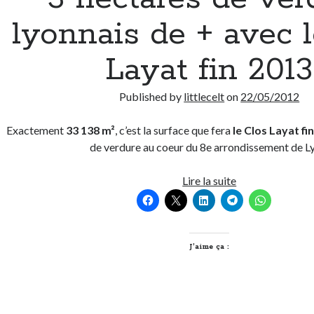
lyonnais de + avec 
Layat fin 2013
Published by
littlecelt
on
22/05/2012
Exactement
33 138 m²
, c’est la surface que fera
le Clos Layat fi
de verdure au coeur du 8e arrondissement de L
3
Lire la suite
hectares
de
verdure
lyonnais
J’aime ça :
de
+
avec