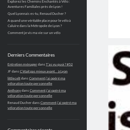
Explorez les Chemins Enchantés à Vélo :
Aventures Familiales près de Lyon !
Quel Lyonnais es-tu, Renaud Ducher ?
A quand une véritable place pour le vélo à
Caluire dans la Métropole de Lyon ?
Comment je vis ma vie sur un vélo
Derniers Commentaires
Entretien ménager
dans
T’as vu quoi ? #52
JF
dans
C’était pas mieux avant… à Lyon
littlecelt
dans
Comment j’ai opéré ma
vélorution toute personnelle
Anthony
dans
Comment j’ai opéré ma
vélorution toute personnelle
Renaud Ducher
dans
Comment j’ai opéré ma
vélorution toute personnelle
Commentaires récents