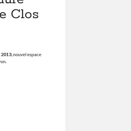
le Clos
n 2013
, nouvel espace
yon.