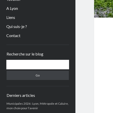
A Lyon
Liens
Qui suis-je ?
Contact
Sidebar
Recherche sur le blog
Search
Derniers articles
Municipales 2026 : Lyon, Métropole et Caluire,
mon choix pour l’avenir