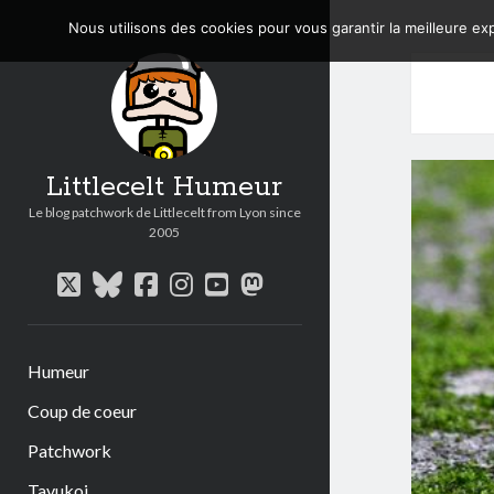
Nous utilisons des cookies pour vous garantir la meilleure exp
Littlecelt Humeur
Le blog patchwork de Littlecelt from Lyon since
2005
twitter
bluesky
facebook
instagram
youtube
mastodon
Humeur
Coup de coeur
Patchwork
Tavukoi