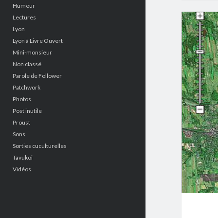
Humeur
Lectures
Lyon
Lyon à Livre Ouvert
Mini-monsieur
Non classé
Parole de Follower
Patchwork
Photos
Post inutile
Proust
Sons
Sorties cuculturelles
Tavukoi
Vidéos