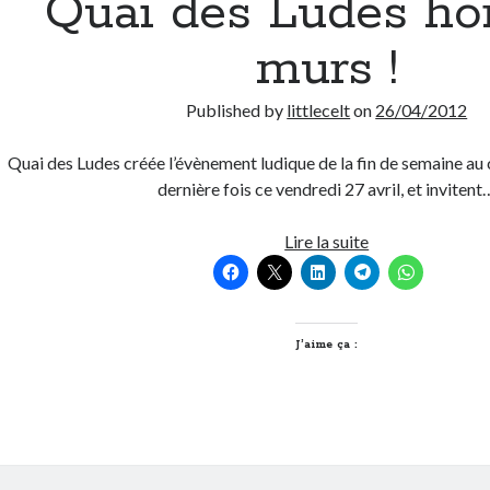
Quai des Ludes hor
murs !
Published by
littlecelt
on
26/04/2012
Quai des Ludes créée l’évènement ludique de la fin de semaine au
dernière fois ce vendredi 27 avril, et invitent
Quai
Lire la suite
des
Ludes
hors
les
J’aime ça :
murs
!