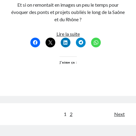
Et si on remontait en images un peu le temps pour
évoquer des ponts et projets oubliés le long de la Saône
et du Rhône ?
Les
Lire la suite
ponts
oubliés
de
Lyon
J’aime ça :
Pagination
1
2
Next
des