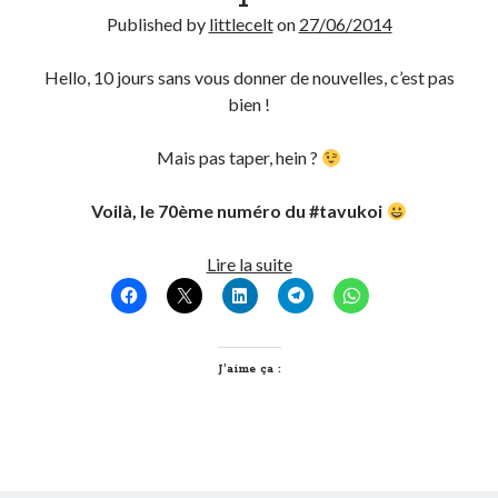
Published by
littlecelt
on
27/06/2014
Post inutile
Proust
Hello, 10 jours sans vous donner de nouvelles, c’est pas
Sons
bien !
Sorties cuculturelles
Tavukoi
Mais pas taper, hein ?
Vidéos
Voilà, le 70ème numéro du #tavukoi
T’as
Lire la suite
vu
quoi
?
#70
J’aime ça :