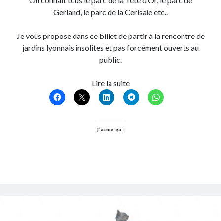
On connait tous le parc de la Tête d’Or, le parc de
Gerland, le parc de la Cerisaie etc..
Je vous propose dans ce billet de partir à la rencontre de
jardins lyonnais insolites et pas forcément ouverts au
public.
5
Lire la suite
jardins
lyonnais
cachés
et
J’aime ça :
méconnus
à
Lyon