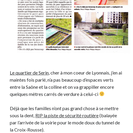
On parle de quoi ?
A Lyon
Bon plan du dimanche
Coup de coeur
Daddy
Engagé
Geek
Green
Le quartier de Serin
, cher à mon coeur de Lyonnais, j’en ai
Humeur
maintes fois parlé, n’a pas beaucoup d’espaces verts
Lectures
entre la Saône et la colline et on va grappiller encore
Lyon
quelques mètres carrés de verdure à celui-ci
Lyon à Livre Ouvert
Mini-monsieur
Déjà que les familles n’ont pas grand chose à se mettre
Non classé
sous la dent,
RIP la piste de sécurité routière
(balayée
Parole de Follower
par l’arrivée de la voirie pour le mode doux du tunnel de
Patchwork
la Croix-Rousse).
Photos