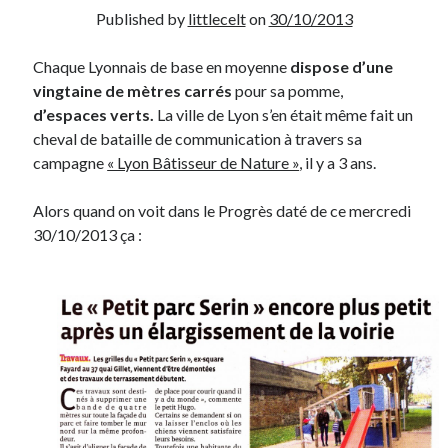
Published by
littlecelt
on
30/10/2013
Derniers Commentaires
Chaque Lyonnais de base en moyenne
dispose d’une
Entretien ménager
dans
T’as vu quoi ? #52
vingtaine de mètres carrés
pour sa pomme,
JF
dans
C’était pas mieux avant… à Lyon
d’espaces verts.
La ville de Lyon s’en était même fait un
littlecelt
dans
Comment j’ai opéré ma vélorution toute personnelle
cheval de bataille de communication à travers sa
Anthony
dans
Comment j’ai opéré ma vélorution toute personnelle
campagne
« Lyon Bâtisseur de Nature »
, il y a 3 ans.
Renaud Ducher
dans
Comment j’ai opéré ma vélorution toute
personnelle
Alors quand on voit dans le Progrès daté de ce mercredi
30/10/2013 ça :
Commentaires récents
Entretien ménager
dans
T’as vu quoi ? #52
JF
dans
C’était pas mieux avant… à Lyon
littlecelt
dans
Comment j’ai opéré ma vélorution toute personnelle
Anthony
dans
Comment j’ai opéré ma vélorution toute personnelle
Renaud Ducher
dans
Comment j’ai opéré ma vélorution toute
personnelle