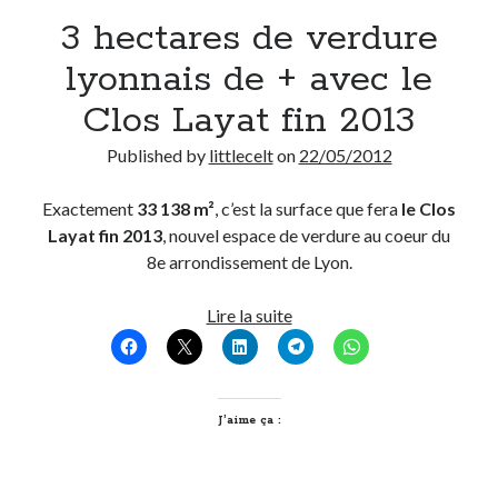
3 hectares de verdure
Derniers Commentaires
lyonnais de + avec le
Entretien ménager
dans
T’as vu quoi ? #52
Clos Layat fin 2013
JF
dans
C’était pas mieux avant… à Lyon
littlecelt
dans
Comment j’ai opéré ma vélorution toute personnelle
Published by
littlecelt
on
22/05/2012
Anthony
dans
Comment j’ai opéré ma vélorution toute personnelle
Renaud Ducher
dans
Comment j’ai opéré ma vélorution toute
Exactement
33 138 m²
, c’est la surface que fera
le Clos
personnelle
Layat fin 2013
, nouvel espace de verdure au coeur du
8e arrondissement de Lyon.
Commentaires récents
3
Lire la suite
hectares
Entretien ménager
dans
T’as vu quoi ? #52
de
JF
dans
C’était pas mieux avant… à Lyon
verdure
littlecelt
dans
Comment j’ai opéré ma vélorution toute personnelle
lyonnais
J’aime ça :
Anthony
dans
Comment j’ai opéré ma vélorution toute personnelle
de
Renaud Ducher
dans
Comment j’ai opéré ma vélorution toute
personnelle
+