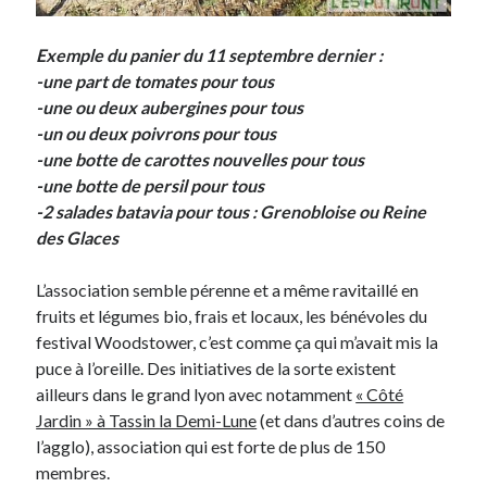
Post inutile
Proust
Exemple du panier du 11 septembre dernier :
Sons
-une part de tomates pour tous
Sorties cuculturelles
-une ou deux aubergines pour tous
Tavukoi
-un ou deux poivrons pour tous
Vidéos
-une botte de carottes nouvelles pour tous
-une botte de persil pour tous
-2 salades batavia pour tous : Grenobloise ou Reine
des Glaces
L’association semble pérenne et a même ravitaillé en
fruits et légumes bio, frais et locaux, les bénévoles du
festival Woodstower, c’est comme ça qui m’avait mis la
puce à l’oreille. Des initiatives de la sorte existent
ailleurs dans le grand lyon avec notamment
« Côté
Jardin » à Tassin la Demi-Lune
(et dans d’autres coins de
l’agglo), association qui est forte de plus de 150
membres.