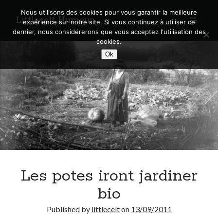
Nous utilisons des cookies pour vous garantir la meilleure
Littlecelt Humeur
open
expérience sur notre site. Si vous continuez à utiliser ce
primary
Sidebar
dernier, nous considérerons que vous acceptez l'utilisation des
menu
cookies.
Recherche sur le blog
Ok
Search
Derniers articles
Municipales 2026 : Lyon, Métropole et Caluire, mon choix pour l’avenir
Explorez les Chemins Enchantés à Vélo : Aventures Familiales près de
Lyon !
Les potes iront jardiner
Quel Lyonnais es-tu, Renaud Ducher ?
A quand une véritable place pour le vélo à Caluire dans la Métropole de
bio
Lyon ?
Comment je vis ma vie sur un vélo
Published by
littlecelt
on
13/09/2011