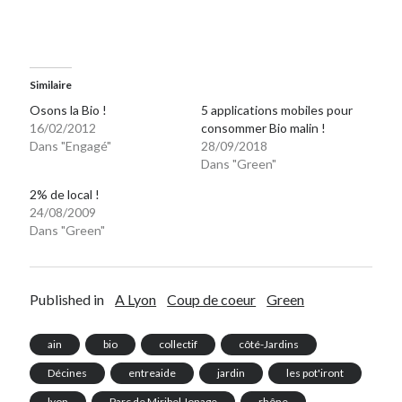
Similaire
Osons la Bio !
5 applications mobiles pour
16/02/2012
consommer Bio malin !
Dans "Engagé"
28/09/2018
Dans "Green"
2% de local !
24/08/2009
Dans "Green"
Published in
A Lyon
Coup de coeur
Green
ain
bio
collectif
côté-Jardins
Décines
entreaide
jardin
les pot'iront
lyon
Parc de Miribel Jonage
rhône