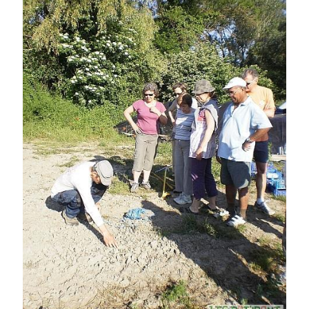
On parle de quoi ?
A Lyon
Bon plan du dimanche
Coup de coeur
Daddy
Engagé
Geek
Green
Humeur
Lectures
Lyon
Lyon à Livre Ouvert
Mini-monsieur
Non classé
Parole de Follower
Patchwork
Photos