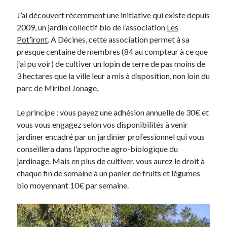
J’ai découvert récemment une initiative qui existe depuis
2009, un jardin collectif bio de l’association
Les
Derniers Commentaires
Pot’iront
. A Décines, cette association permet à sa
Entretien ménager
dans
T’as vu quoi ? #52
presque centaine de membres (84 au compteur à ce que
JF
dans
C’était pas mieux avant… à Lyon
j’ai pu voir) de cultiver un lopin de terre de pas moins de
littlecelt
dans
Comment j’ai opéré ma vélorution toute personnelle
3 hectares que la ville leur a mis à disposition, non loin du
Anthony
dans
Comment j’ai opéré ma vélorution toute personnelle
parc de Miribel Jonage.
Renaud Ducher
dans
Comment j’ai opéré ma vélorution toute
personnelle
Le principe : vous payez une adhésion annuelle de 30€ et
vous vous engagez selon vos disponibilités à venir
jardiner encadré par un jardinier professionnel qui vous
Commentaires récents
conseillera dans l’approche agro-biologique du
Entretien ménager
dans
T’as vu quoi ? #52
jardinage. Mais en plus de cultiver, vous aurez le droit à
JF
dans
C’était pas mieux avant… à Lyon
chaque fin de semaine à un panier de fruits et légumes
littlecelt
dans
Comment j’ai opéré ma vélorution toute personnelle
bio moyennant 10€ par semaine.
Anthony
dans
Comment j’ai opéré ma vélorution toute personnelle
Renaud Ducher
dans
Comment j’ai opéré ma vélorution toute
personnelle