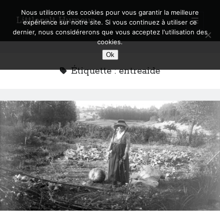
Nous utilisons des cookies pour vous garantir la meilleure
Littlecelt Humeur
open
expérience sur notre site. Si vous continuez à utiliser ce
primary
Sidebar
dernier, nous considérerons que vous acceptez l'utilisation des
menu
cookies.
Recherche sur le blog
Ok
Search
Étiquette :
entreaide
Derniers articles
Municipales 2026 : Lyon, Métropole et Caluire, mon choix pour l’avenir
Explorez les Chemins Enchantés à Vélo : Aventures Familiales près de
Lyon !
Quel Lyonnais es-tu, Renaud Ducher ?
A quand une véritable place pour le vélo à Caluire dans la Métropole de
Lyon ?
Comment je vis ma vie sur un vélo