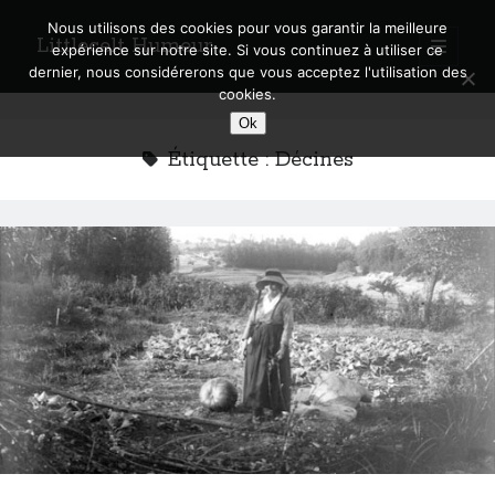
Nous utilisons des cookies pour vous garantir la meilleure
Littlecelt Humeur
open
expérience sur notre site. Si vous continuez à utiliser ce
primary
Sidebar
dernier, nous considérerons que vous acceptez l'utilisation des
menu
cookies.
Recherche sur le blog
Ok
Search
Étiquette :
Décines
Derniers articles
Municipales 2026 : Lyon, Métropole et Caluire, mon choix pour l’avenir
Explorez les Chemins Enchantés à Vélo : Aventures Familiales près de
Lyon !
Quel Lyonnais es-tu, Renaud Ducher ?
A quand une véritable place pour le vélo à Caluire dans la Métropole de
Lyon ?
Comment je vis ma vie sur un vélo