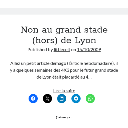
On parle de quoi ?
A Lyon
Non au grand stade
Bon plan du dimanche
(hors) de Lyon
Coup de coeur
Daddy
Published by
littlecelt
on
15/10/2009
Engagé
Geek
Allez un petit article démago (l’article hebdomadaire), il
Green
y a quelques semaines des 4X3 pour le futur grand stade
Humeur
de Lyon était placardé au 4…
Lectures
Lyon
Non
Lire la suite
Lyon à Livre Ouvert
au
Mini-monsieur
grand
Non classé
stade
Parole de Follower
(hors)
J’aime ça :
Patchwork
de
Photos