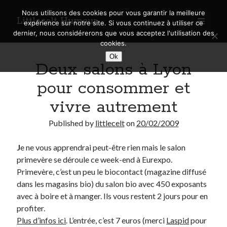
Nous utilisons des cookies pour vous garantir la meilleure
Littlecelt Humeur
open
expérience sur notre site. Si vous continuez à utiliser ce
primary
Sidebar
dernier, nous considérerons que vous acceptez l'utilisation des
menu
cookies.
Recherche sur le blog
Ok
Deux salons à Lyon
Search
pour consommer et
vivre autrement
Published by
littlecelt
on
20/02/2009
Derniers articles
J
e ne vous apprendrai peut-être rien mais le salon
Municipales 2026 : Lyon, Métropole et Caluire, mon choix pour l’avenir
primevère se déroule ce week-end à Eurexpo.
Explorez les Chemins Enchantés à Vélo : Aventures Familiales près de
Lyon !
Primevère, c’est un peu le biocontact (magazine diffusé
Quel Lyonnais es-tu, Renaud Ducher ?
dans les magasins bio) du salon bio avec 450 exposants
A quand une véritable place pour le vélo à Caluire dans la Métropole de
avec à boire et à manger. Ils vous restent 2 jours pour en
Lyon ?
profiter.
Comment je vis ma vie sur un vélo
Plus d’infos ici
. L’entrée, c’est 7 euros (merci
Laspid
pour