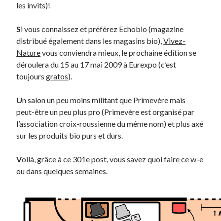
les invits)!
Derniers Commentaires
S
i vous connaissez et préférez Echobio (magazine
distribué également dans les magasins bio),
Vivez-
Entretien ménager
dans
T’as vu quoi ? #52
Nature
vous conviendra mieux, le prochaine édition se
JF
dans
C’était pas mieux avant… à Lyon
déroulera du 15 au 17 mai 2009 à Eurexpo (c’est
littlecelt
dans
Comment j’ai opéré ma vélorution toute personnelle
toujours
gratos
).
Anthony
dans
Comment j’ai opéré ma vélorution toute personnelle
Renaud Ducher
dans
Comment j’ai opéré ma vélorution toute
U
n salon un peu moins militant que Primevère mais
personnelle
peut-être un peu plus pro (Primevère est organisé par
l’association croix-roussienne du même nom) et plus axé
sur les produits bio purs et durs.
Commentaires récents
Entretien ménager
dans
T’as vu quoi ? #52
V
oilà, grâce à ce 301e post, vous savez quoi faire ce w-e
JF
dans
C’était pas mieux avant… à Lyon
ou dans quelques semaines.
littlecelt
dans
Comment j’ai opéré ma vélorution toute personnelle
Anthony
dans
Comment j’ai opéré ma vélorution toute personnelle
Renaud Ducher
dans
Comment j’ai opéré ma vélorution toute
personnelle