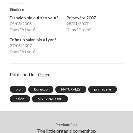
Post inutile
Similaire
Proust
Du salon bio qui n’en veut?
Primevère 2007
Sons
05/03/2008
28/01/2007
Sorties cuculturelles
Dans "A Lyon"
Dans "Green"
Tavukoi
Enfin un salon bio à Lyon!
Vidéos
27/08/2007
Dans "A Lyon"
Published in
Green
bio
Eurexpo
NATURALLY
primevere
salon
VIVEZ NATURE
Previous Post
The little organic cornershop