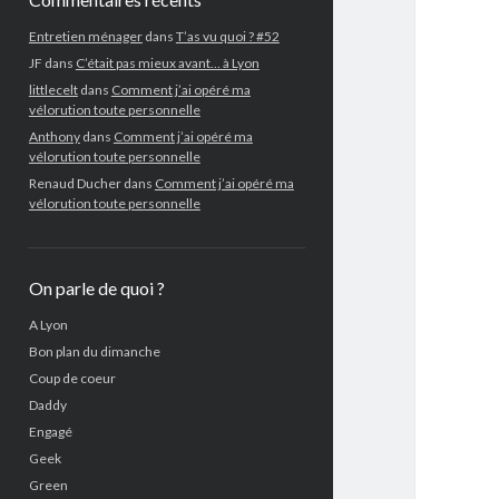
Entretien ménager
dans
T’as vu quoi ? #52
JF
dans
C’était pas mieux avant… à Lyon
littlecelt
dans
Comment j’ai opéré ma
vélorution toute personnelle
Anthony
dans
Comment j’ai opéré ma
vélorution toute personnelle
Renaud Ducher
dans
Comment j’ai opéré ma
vélorution toute personnelle
On parle de quoi ?
A Lyon
Bon plan du dimanche
Coup de coeur
Daddy
Engagé
Geek
Green