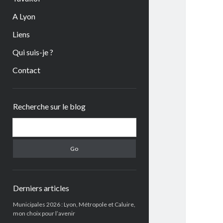
A Lyon
Liens
Qui suis-je ?
Contact
Sidebar
Recherche sur le blog
Search
Derniers articles
Municipales 2026 : Lyon, Métropole et Caluire,
mon choix pour l’avenir