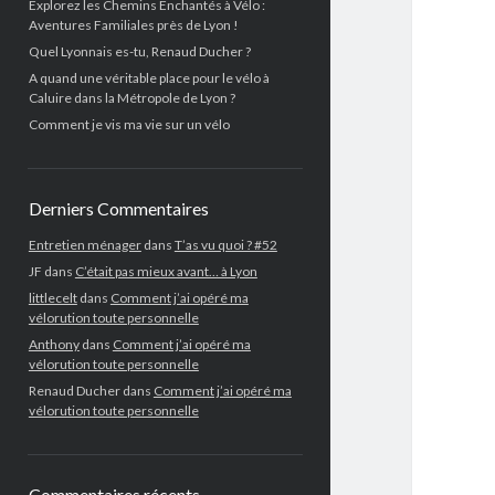
Explorez les Chemins Enchantés à Vélo :
Aventures Familiales près de Lyon !
Quel Lyonnais es-tu, Renaud Ducher ?
A quand une véritable place pour le vélo à
Caluire dans la Métropole de Lyon ?
Comment je vis ma vie sur un vélo
Derniers Commentaires
Entretien ménager
dans
T’as vu quoi ? #52
JF
dans
C’était pas mieux avant… à Lyon
littlecelt
dans
Comment j’ai opéré ma
vélorution toute personnelle
Anthony
dans
Comment j’ai opéré ma
vélorution toute personnelle
Renaud Ducher
dans
Comment j’ai opéré ma
vélorution toute personnelle
Commentaires récents