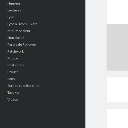
Humeur
Lectures
Lyon
Lyon à Livre Ouvert
Mini-monsieur
Non classé
Parole de Follower
Patchwork
Photos
Post inutile
Proust
Sons
Sorties cuculturelles
Tavukoi
Vidéos