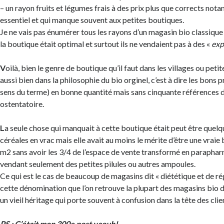
– un rayon fruits et légumes frais à des prix plus que corrects not
essentiel et qui manque souvent aux petites boutiques.
Je ne vais pas énumérer tous les rayons d’un magasin bio classiqu
la boutique était optimal et surtout ils ne vendaient pas à des «
exp
V
oilà, bien le genre de boutique qu’il faut dans les villages ou petite
aussi bien dans la philosophie du bio orginel, c’est à dire les bons 
sens du terme) en bonne quantité mais sans cinquante références
ostentatoire.
L
a seule chose qui manquait à cette boutique était peut être quelq
céréales en vrac mais elle avait au moins le mérite d’être une vraie
m2 sans avoir les 3/4 de l’espace de vente transformé en paraphar
vendant seulement des petites pilules ou autres ampoules.
Ce qui est le cas de beaucoup de magasins dit « diététique et de rég
cette dénomination que l’on retrouve la plupart des magasins bio d
un vieil héritage qui porte souvent à confusion dans la tête des clie
PS : C’était mon 300e post yaouh!