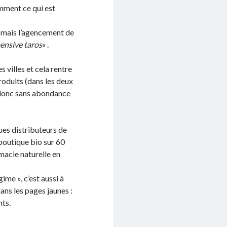
amment ce qui est
e mais l’agencement de
ensive taros
« .
s villes et cela rentre
produits (dans les deux
 donc sans abondance
ues distributeurs de
 boutique bio sur 60
macie naturelle en
ime », c’est aussi à
ans les pages jaunes :
nts.