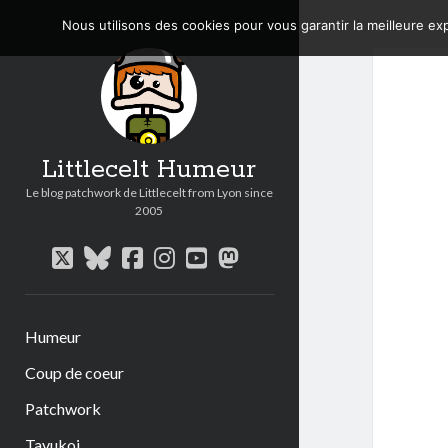
Nous utilisons des cookies pour vous garantir la meilleure exp
Littlecelt Humeur
Le blog patchwork de Littlecelt from Lyon since
2005
twitter
bluesky
facebook
instagram
youtube
mastodon
Humeur
Coup de coeur
Patchwork
Tavukoi