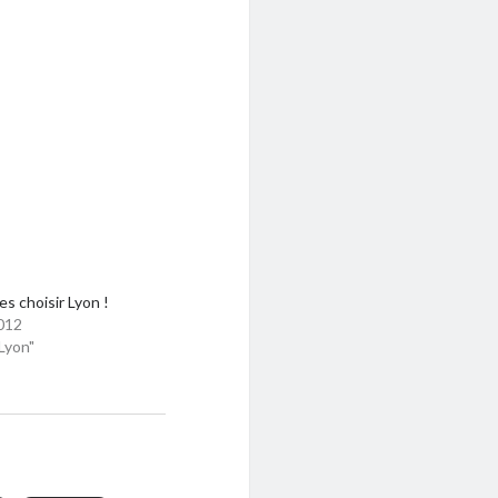
es choisir Lyon !
012
Lyon"