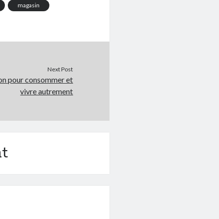
magasin
Next Post
yon pour consommer et
vivre autrement
t