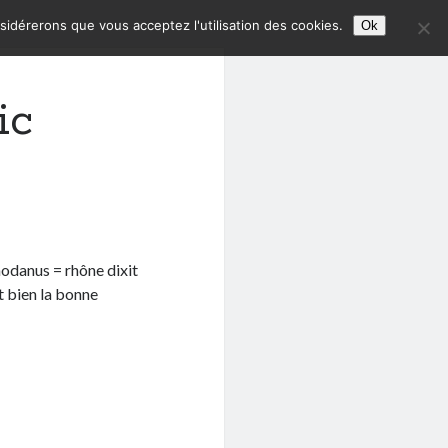
nsidérerons que vous acceptez l'utilisation des cookies.
Ok
ic
hodanus = rhône dixit
st bien la bonne