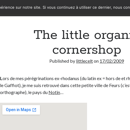
érience sur notre site. Si vous continuez à utiliser ce dernier, nous co
The little organ
cornershop
Published by
littlecelt
on
17/02/2009
L
ors de mes pérégrinations ex-rhodanus (du latin ex = hors de et r
le Gaffiot), je me suis retrouvé dans cette petite ville de Feurs (c’e
orthographe), le pays du
Notin
…