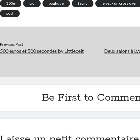
300e
bio
boutique
feurs
je veux un cross over
post
Previous Post
500 euros et 500 secondes by Littlecelt
Deux salons à L
Be First to Commen
Laisse un petit commentaire