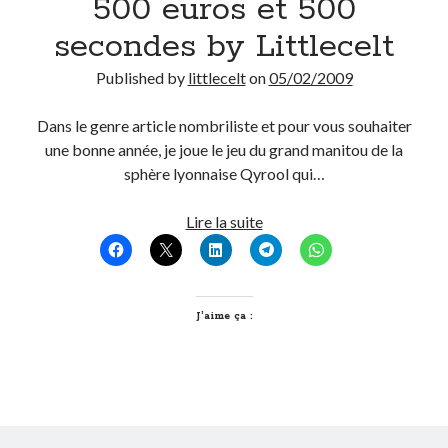
500 euros et 500
secondes by Littlecelt
Published by
littlecelt
on
05/02/2009
Dans le genre article nombriliste et pour vous souhaiter
une bonne année, je joue le jeu du grand manitou de la
sphère lyonnaise Qyrool qui…
500
Lire la suite
euros
et
500
secondes
J’aime ça :
by
Littlecelt