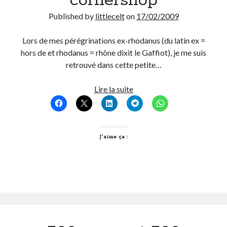
cornershop
Post inutile
Published by
littlecelt
on
17/02/2009
Proust
Sons
Lors de mes pérégrinations ex-rhodanus (du latin ex =
Sorties cuculturelles
hors de et rhodanus = rhône dixit le Gaffiot), je me suis
Tavukoi
retrouvé dans cette petite…
Vidéos
The
Lire la suite
little
organic
cornershop
J’aime ça :