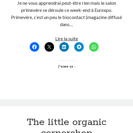
Je ne vous apprendrai peut-être rien mais le salon
primevère se déroule ce week-end à Eurexpo.
On parle de quoi ?
Primevère, c’est un peu le biocontact (magazine diffusé
dans…
A Lyon
Bon plan du dimanche
Deux
Lire la suite
Coup de coeur
salons
Daddy
à
Engagé
Lyon
Geek
pour
J’aime ça :
Green
consommer
Humeur
et
Lectures
vivre
Lyon
autrement
Lyon à Livre Ouvert
Mini-monsieur
Non classé
Parole de Follower
The little organic
Patchwork
Photos