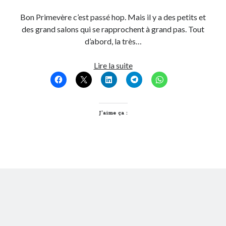
Bon Primevère c’est passé hop. Mais il y a des petits et
On parle de quoi ?
des grand salons qui se rapprochent à grand pas. Tout
d’abord, la très…
A Lyon
Bon plan du dimanche
Du
Lire la suite
Coup de coeur
salon
Daddy
bio
Engagé
qui
Geek
n’en
J’aime ça :
Green
veut?
Humeur
Lectures
Lyon
Lyon à Livre Ouvert
Mini-monsieur
Non classé
Parole de Follower
Patchwork
Photos