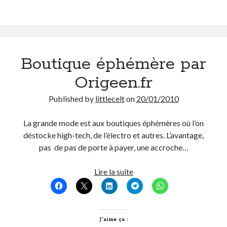
Post inutile
Proust
Sons
Sorties cuculturelles
Boutique éphémère par
Tavukoi
Vidéos
Origeen.fr
Published by
littlecelt
on
20/01/2010
La grande mode est aux boutiques éphémères où l’on
déstocke high-tech, de l’électro et autres. L’avantage,
pas de pas de porte à payer, une accroche…
Boutique
Lire la suite
éphémère
par
Origeen.fr
J’aime ça :