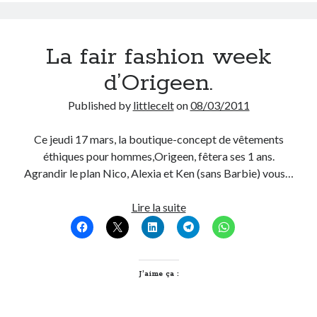
On parle de quoi ?
La fair fashion week
A Lyon
d’Origeen.
Bon plan du dimanche
Coup de coeur
Published by
littlecelt
on
08/03/2011
Daddy
Engagé
Ce jeudi 17 mars, la boutique-concept de vêtements
Geek
éthiques pour hommes,Origeen, fêtera ses 1 ans.
Green
Agrandir le plan Nico, Alexia et Ken (sans Barbie) vous…
Humeur
Lectures
La
Lire la suite
Lyon
fair
Lyon à Livre Ouvert
fashion
Mini-monsieur
week
Non classé
d’Origeen.
J’aime ça :
Parole de Follower
Patchwork
Photos