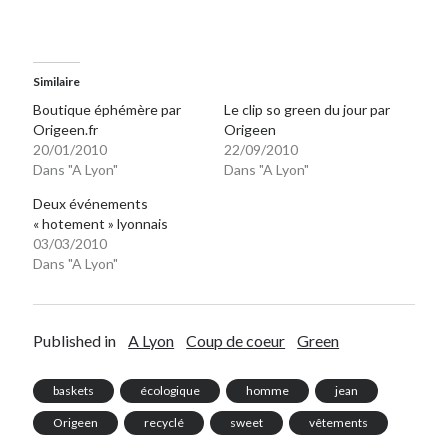
Similaire
Boutique éphémère par
Le clip so green du jour par
Origeen.fr
Origeen
20/01/2010
22/09/2010
Dans "A Lyon"
Dans "A Lyon"
Deux événements
« hotement » lyonnais
03/03/2010
Dans "A Lyon"
Published in
A Lyon
Coup de coeur
Green
baskets
écologique
homme
jean
Origeen
recyclé
sweet
vêtements