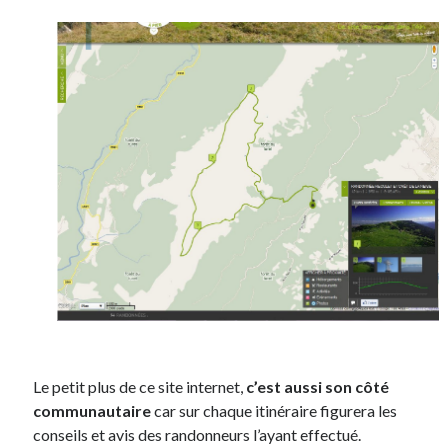
On parle de quoi ?
A Lyon
Bon plan du dimanche
Coup de coeur
Daddy
Engagé
Geek
Green
Humeur
Lectures
Lyon
Lyon à Livre Ouvert
Mini-monsieur
Non classé
Le petit plus de ce site internet,
c’est aussi son côté
Parole de Follower
communautaire
car sur chaque itinéraire figurera les
Patchwork
conseils et avis des randonneurs l’ayant effectué.
Photos