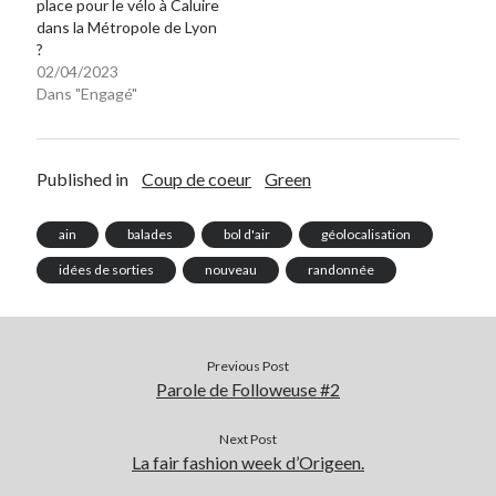
place pour le vélo à Caluire
dans la Métropole de Lyon
?
02/04/2023
Dans "Engagé"
Published in
Coup de coeur
Green
ain
balades
bol d'air
géolocalisation
idées de sorties
nouveau
randonnée
Previous Post
Parole de Followeuse #2
Next Post
La fair fashion week d’Origeen.