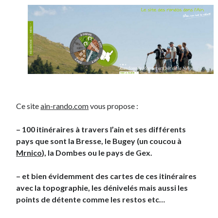
Derniers Commentaires
Entretien ménager
dans
T’as vu quoi ? #52
JF
dans
C’était pas mieux avant… à Lyon
littlecelt
dans
Comment j’ai opéré ma vélorution toute personnelle
Anthony
dans
Comment j’ai opéré ma vélorution toute personnelle
Renaud Ducher
dans
Comment j’ai opéré ma vélorution toute
personnelle
Ce site
ain-rando.com
vous propose :
– 100 itinéraires à travers l’ain et ses différents
Commentaires récents
pays que sont la Bresse, le Bugey (un coucou à
Entretien ménager
dans
T’as vu quoi ? #52
Mrnico
), la Dombes ou le pays de Gex.
JF
dans
C’était pas mieux avant… à Lyon
littlecelt
dans
Comment j’ai opéré ma vélorution toute personnelle
– et bien évidemment des cartes de ces itinéraires
Anthony
dans
Comment j’ai opéré ma vélorution toute personnelle
avec la topographie, les dénivelés mais aussi les
Renaud Ducher
dans
Comment j’ai opéré ma vélorution toute
points de détente comme les restos etc…
personnelle