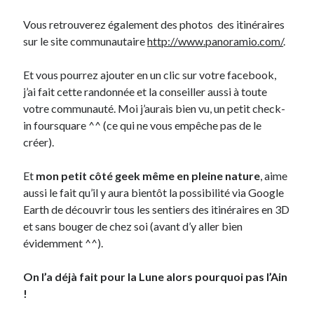
Post inutile
Vous retrouverez également des photos des itinéraires
Proust
sur le site communautaire
http://www.panoramio.com/
.
Sons
Sorties cuculturelles
Et vous pourrez ajouter en un clic sur votre facebook,
Tavukoi
j’ai fait cette randonnée et la conseiller aussi à toute
Vidéos
votre communauté. Moi j’aurais bien vu, un petit check-
in foursquare ^^ (ce qui ne vous empêche pas de le
créer).
Et
mon petit côté geek même en pleine nature
, aime
aussi le fait qu’il y aura bientôt la possibilité via Google
Earth de découvrir tous les sentiers des itinéraires en 3D
et sans bouger de chez soi (avant d’y aller bien
évidemment ^^).
On l’a déjà fait pour la Lune alors pourquoi pas l’Ain
!