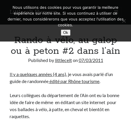
Nous utilisons des cookies pour vous garantir la meilleure
Littlecelt Humeur
open
expérience sur notre site. Si vous continuez à utiliser ce
primary
Sidebar
dernier, nous considérerons que vous acceptez l'utilisation des
menu
cookies.
Recherche sur le blog
Ok
Rando à vélo, au galop
Search
ou à peton #2 dans l’ain
Published by
littlecelt
on
07/03/2011
Il y a quelques années (4 ans)
, je vous avais parlé d’un
Derniers articles
guide de randonnée
édité par Rhône tourisme
.
Municipales 2026 : Lyon, Métropole et Caluire, mon choix pour l’avenir
Explorez les Chemins Enchantés à Vélo : Aventures Familiales près de
Leurs collègues du département de l’Ain ont eu la bonne
Lyon !
idée de faire de même en éditant un site internet pour
Quel Lyonnais es-tu, Renaud Ducher ?
vos ballades à vélo, à patte, en cheval et bientôt en
A quand une véritable place pour le vélo à Caluire dans la Métropole de
raquettes.
Lyon ?
Comment je vis ma vie sur un vélo