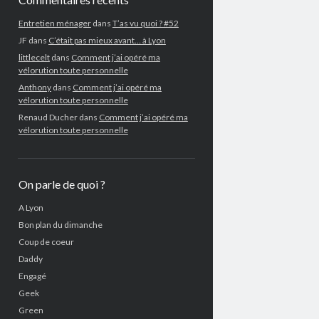
Entretien ménager
dans
T’as vu quoi ? #52
JF
dans
C’était pas mieux avant… à Lyon
littlecelt
dans
Comment j’ai opéré ma
vélorution toute personnelle
Anthony
dans
Comment j’ai opéré ma
vélorution toute personnelle
Renaud Ducher
dans
Comment j’ai opéré ma
vélorution toute personnelle
On parle de quoi ?
A Lyon
Bon plan du dimanche
Coup de coeur
Daddy
Engagé
Geek
Green