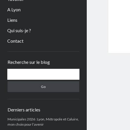
A Lyon
Liens
Qui suis-je ?
Contact
Sidebar
Recherche sur le blog
Search
Derniers articles
Municipales 2026 : Lyon, Métropole et Caluire,
mon choix pour l’avenir