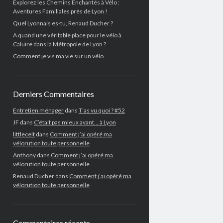
Explorez les Chemins Enchantés à Vélo :
Aventures Familiales près de Lyon !
Quel Lyonnais es-tu, Renaud Ducher ?
A quand une véritable place pour le vélo à
Caluire dans la Métropole de Lyon ?
Comment je vis ma vie sur un vélo
Derniers Commentaires
Entretien ménager
dans
T’as vu quoi ? #52
JF
dans
C’était pas mieux avant… à Lyon
littlecelt
dans
Comment j’ai opéré ma
vélorution toute personnelle
Anthony
dans
Comment j’ai opéré ma
vélorution toute personnelle
Renaud Ducher
dans
Comment j’ai opéré ma
vélorution toute personnelle
Commentaires récents