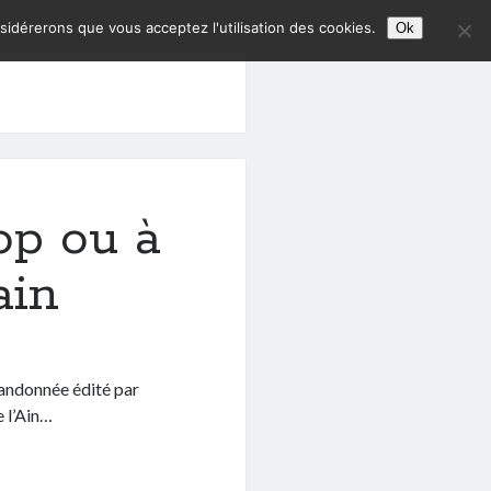
nsidérerons que vous acceptez l'utilisation des cookies.
Ok
op ou à
ain
 randonnée édité par
 l’Ain…