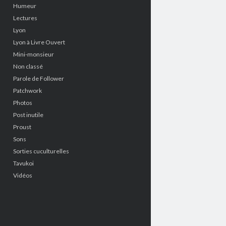
Humeur
Lectures
Lyon
Lyon à Livre Ouvert
Mini-monsieur
Non classé
Parole de Follower
Patchwork
Photos
Post inutile
Proust
Sons
Sorties cuculturelles
Tavukoi
Vidéos