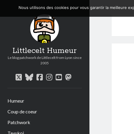
Nous utilisons des cookies pour vous garantir la meilleure exp
Littlecelt Humeur
Le blog patchwork de Littlecelt from Lyon since
2005
twitter
bluesky
facebook
instagram
youtube
mastodon
Humeur
Coup de coeur
Patchwork
Tavukoi