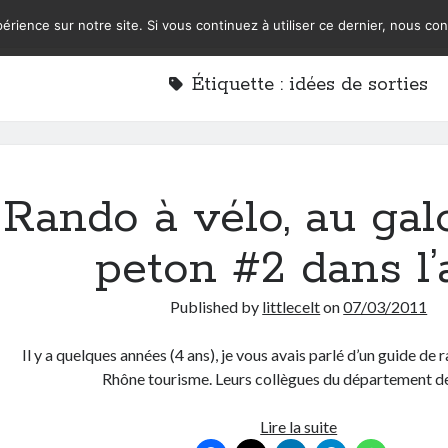
érience sur notre site. Si vous continuez à utiliser ce dernier, nous co
Étiquette :
idées de sorties
Rando à vélo, au gal
peton #2 dans l’
Published by
littlecelt
on
07/03/2011
Il y a quelques années (4 ans), je vous avais parlé d’un guide de
Rhône tourisme. Leurs collègues du département de
Rando
Lire la suite