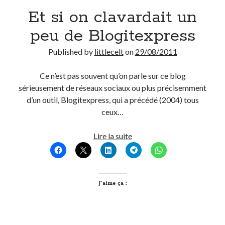
Et si on clavardait un
Derniers Commentaires
peu de Blogitexpress
Entretien ménager
dans
T’as vu quoi ? #52
Published by
littlecelt
on
29/08/2011
JF
dans
C’était pas mieux avant… à Lyon
littlecelt
dans
Comment j’ai opéré ma vélorution toute personnelle
Ce n’est pas souvent qu’on parle sur ce blog
Anthony
dans
Comment j’ai opéré ma vélorution toute personnelle
sérieusement de réseaux sociaux ou plus précisemment
Renaud Ducher
dans
Comment j’ai opéré ma vélorution toute
d’un outil, Blogitexpress, qui a précédé (2004) tous
personnelle
ceux…
Et
Lire la suite
Commentaires récents
si
Entretien ménager
dans
T’as vu quoi ? #52
on
JF
dans
C’était pas mieux avant… à Lyon
clavardait
littlecelt
dans
Comment j’ai opéré ma vélorution toute personnelle
un
J’aime ça :
Anthony
dans
Comment j’ai opéré ma vélorution toute personnelle
peu
Renaud Ducher
dans
Comment j’ai opéré ma vélorution toute
de
personnelle
Blogitexpress