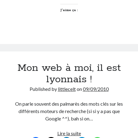
des
réseaux
J’aime ça :
sociaux
Mon web à moi, il est
lyonnais !
Published by
littlecelt
on
09/09/2010
On parle souvent des palmarès des mots clés sur les
différents moteurs de recherche (si si y a pas que
Google ^^), bah si on…
Mon
Lire la suite