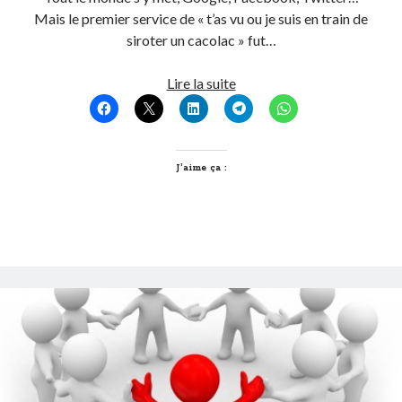
Mais le premier service de « t’as vu ou je suis en train de
Post inutile
siroter un cacolac » fut…
Proust
Sons
Foursquare,
Lire la suite
Sorties cuculturelles
la
Tavukoi
géolocalisation
Vidéos
et
moi
J’aime ça :
!