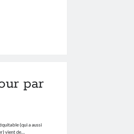
our par
quitable (qui a aussi
er) vient de…