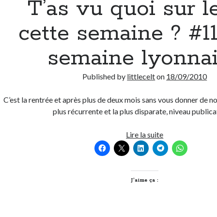
T’as vu quoi sur l
cette semaine ? #1
semaine lyonna
Published by
littlecelt
on
18/09/2010
C’est la rentrée et après plus de deux mois sans vous donner de nou
plus récurrente et la plus disparate, niveau public
T’as
Lire la suite
vu
quoi
sur
le
J’aime ça :
net
cette
semaine