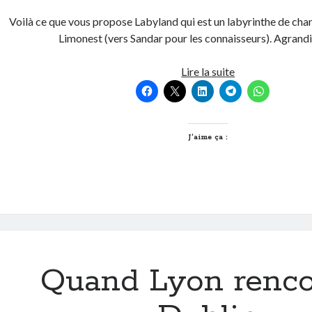
Voilà ce que vous propose Labyland qui est un labyrinthe de cha
Limonest (vers Sandar pour les connaisseurs). Agrandi
Et
Lire la suite
si
on
faisait
un
J’aime ça :
laby
de
nuit
?
Quand Lyon renco