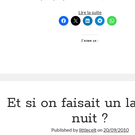
Le
Lire la suite
clip
so
green
du
J’aime ça :
jour
par
Origeen
Et si on faisait un 
nuit ?
Published by
littlecelt
on
20/09/2010