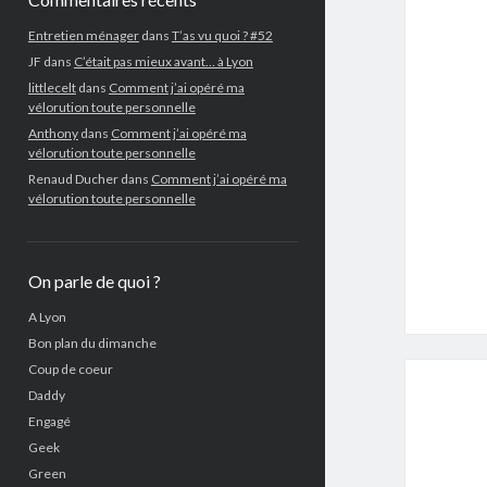
Entretien ménager
dans
T’as vu quoi ? #52
JF
dans
C’était pas mieux avant… à Lyon
littlecelt
dans
Comment j’ai opéré ma
vélorution toute personnelle
Anthony
dans
Comment j’ai opéré ma
vélorution toute personnelle
Renaud Ducher
dans
Comment j’ai opéré ma
vélorution toute personnelle
On parle de quoi ?
A Lyon
Bon plan du dimanche
Coup de coeur
Daddy
Engagé
Geek
Green