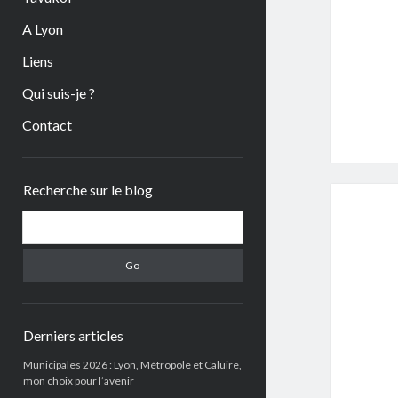
A Lyon
Liens
Qui suis-je ?
Contact
Sidebar
Recherche sur le blog
Search
Derniers articles
Municipales 2026 : Lyon, Métropole et Caluire,
mon choix pour l’avenir