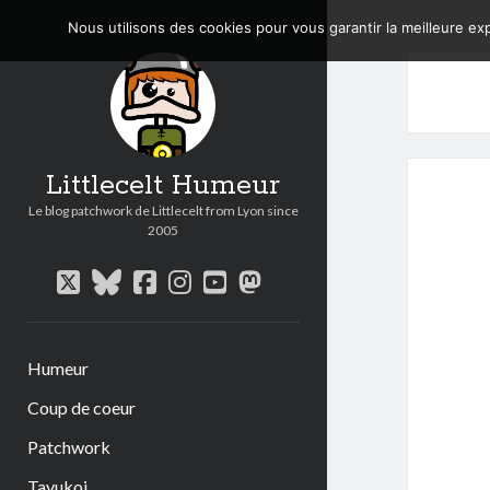
Nous utilisons des cookies pour vous garantir la meilleure exp
Littlecelt Humeur
Le blog patchwork de Littlecelt from Lyon since
2005
twitter
bluesky
facebook
instagram
youtube
mastodon
Humeur
Coup de coeur
Patchwork
Tavukoi