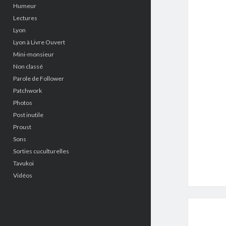
Humeur
Lectures
Lyon
Lyon à Livre Ouvert
Mini-monsieur
Non classé
Parole de Follower
Patchwork
Photos
Post inutile
Proust
Sons
Sorties cuculturelles
Tavukoi
Vidéos