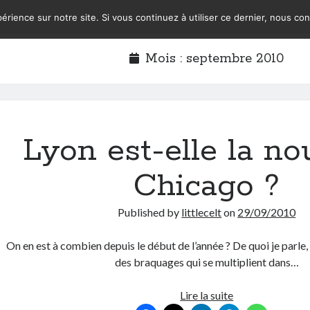
érience sur notre site. Si vous continuez à utiliser ce dernier, nous co
Mois :
septembre 2010
Lyon est-elle la no
Chicago ?
Published by
littlecelt
on
29/09/2010
On en est à combien depuis le début de l’année ? De quoi je parle
des braquages qui se multiplient dans…
Lyon
Lire la suite