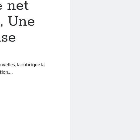
e net
1, Une
ise
velles, la rubrique la
ation,…