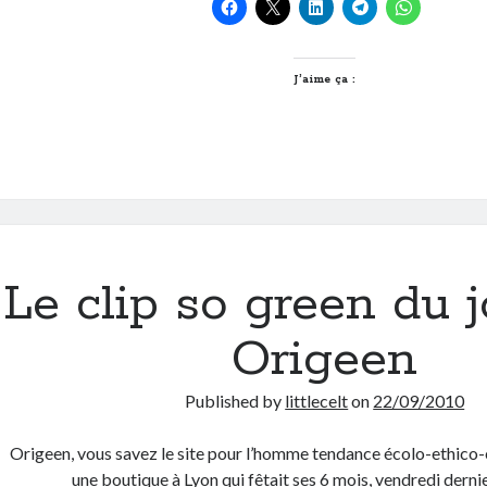
est-
elle
la
nouvelle
J’aime ça :
Chicago
?
Le clip so green du j
Origeen
Published by
littlecelt
on
22/09/2010
Origeen, vous savez le site pour l’homme tendance écolo-ethico-é
une boutique à Lyon qui fêtait ses 6 mois, vendredi derni