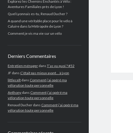
Explorez les Chemins Enchantés à Vélo :
Aventures Familiales près de Lyon !
Quel Lyonnais es-tu, Renaud Ducher ?
A quand une véritable place pour le vélo à
Caluire dans la Métropole de Lyon ?
Comment je vis ma vie sur un vélo
Derniers Commentaires
Entretien ménager
dans
T’as vu quoi ? #52
JF
dans
C’était pas mieux avant… à Lyon
littlecelt
dans
Comment j’ai opéré ma
vélorution toute personnelle
Anthony
dans
Comment j’ai opéré ma
vélorution toute personnelle
Renaud Ducher
dans
Comment j’ai opéré ma
vélorution toute personnelle
Commentaires récents