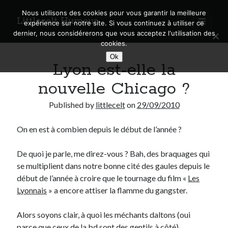
Nous utilisons des cookies pour vous garantir la meilleure
Littlecelt Humeur
open
expérience sur notre site. Si vous continuez à utiliser ce
primary
Sidebar
dernier, nous considérerons que vous acceptez l'utilisation des
menu
cookies.
Recherche sur le blog
Ok
Lyon est-elle la
Search
nouvelle Chicago ?
Published by
littlecelt
on
29/09/2010
On en est à combien depuis le début de l’année ?
Derniers articles
Municipales 2026 : Lyon, Métropole et Caluire, mon choix pour l’avenir
De quoi je parle, me direz-vous ? Bah, des braquages qui
Explorez les Chemins Enchantés à Vélo : Aventures Familiales près de
se multiplient dans notre bonne cité des gaules depuis le
Lyon !
début de l’année à croire que le tournage du film «
Les
Quel Lyonnais es-tu, Renaud Ducher ?
Lyonnais
» a encore attiser la flamme du gangster.
A quand une véritable place pour le vélo à Caluire dans la Métropole de
Lyon ?
Alors soyons clair, à quoi les méchants daltons (oui
Comment je vis ma vie sur un vélo
parce que ceux de la bd sont des gentils à côté)