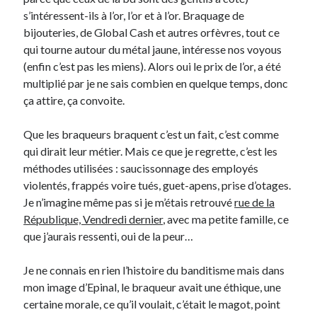
s’intéressent-ils à l’or, l’or et à l’or. Braquage de
bijouteries, de Global Cash et autres orfèvres, tout ce
Derniers Commentaires
qui tourne autour du métal jaune, intéresse nos voyous
Entretien ménager
dans
T’as vu quoi ? #52
(enfin c’est pas les miens). Alors oui le prix de l’or, a été
JF
dans
C’était pas mieux avant… à Lyon
multiplié par je ne sais combien en quelque temps, donc
littlecelt
dans
Comment j’ai opéré ma vélorution toute personnelle
ça attire, ça convoite.
Anthony
dans
Comment j’ai opéré ma vélorution toute personnelle
Renaud Ducher
dans
Comment j’ai opéré ma vélorution toute
Que les braqueurs braquent c’est un fait, c’est comme
personnelle
qui dirait leur métier. Mais ce que je regrette, c’est les
méthodes utilisées : saucissonnage des employés
violentés, frappés voire tués, guet-apens, prise d’otages.
Commentaires récents
Je n’imagine même pas si je m’étais retrouvé
rue de la
République, Vendredi dernier
, avec ma petite famille, ce
Entretien ménager
dans
T’as vu quoi ? #52
que j’aurais ressenti, oui de la peur…
JF
dans
C’était pas mieux avant… à Lyon
littlecelt
dans
Comment j’ai opéré ma vélorution toute personnelle
Je ne connais en rien l’histoire du banditisme mais dans
Anthony
dans
Comment j’ai opéré ma vélorution toute personnelle
mon image d’Epinal, le braqueur avait une éthique, une
Renaud Ducher
dans
Comment j’ai opéré ma vélorution toute
personnelle
certaine morale, ce qu’il voulait, c’était le magot, point