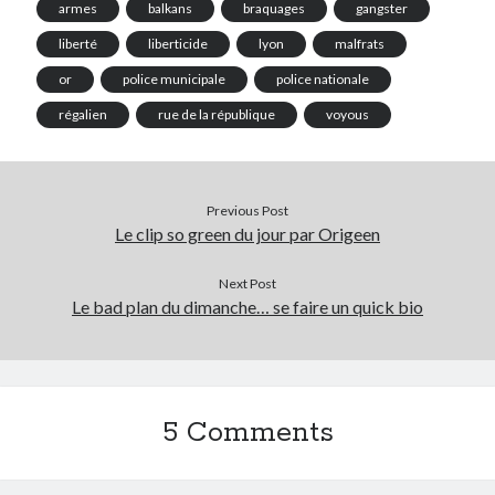
armes
balkans
braquages
gangster
liberté
liberticide
lyon
malfrats
or
police municipale
police nationale
régalien
rue de la république
voyous
Previous Post
Le clip so green du jour par Origeen
Next Post
Le bad plan du dimanche… se faire un quick bio
5 Comments