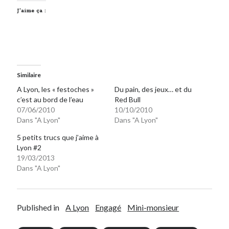
J’aime ça :
Similaire
A Lyon, les « festoches »
Du pain, des jeux… et du
c’est au bord de l’eau
Red Bull
07/06/2010
10/10/2010
Dans "A Lyon"
Dans "A Lyon"
5 petits trucs que j’aime à
Lyon #2
19/03/2013
Dans "A Lyon"
Published in
A Lyon
Engagé
Mini-monsieur