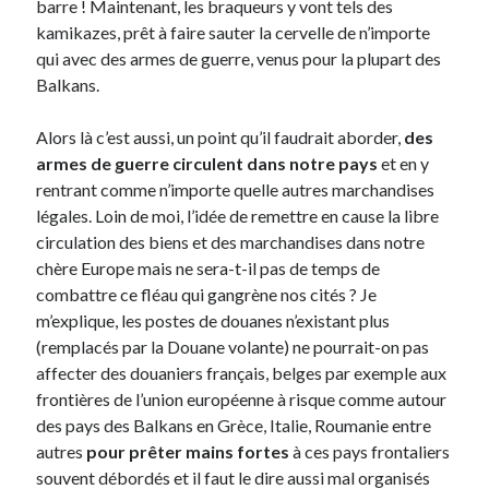
barre ! Maintenant, les braqueurs y vont tels des
kamikazes, prêt à faire sauter la cervelle de n’importe
On parle de quoi ?
qui avec des armes de guerre, venus pour la plupart des
Balkans.
A Lyon
Bon plan du dimanche
Alors là c’est aussi, un point qu’il faudrait aborder,
des
Coup de coeur
armes de guerre circulent dans notre pays
et en y
Daddy
rentrant comme n’importe quelle autres marchandises
Engagé
légales. Loin de moi, l’idée de remettre en cause la libre
Geek
circulation des biens et des marchandises dans notre
Green
chère Europe mais ne sera-t-il pas de temps de
Humeur
combattre ce fléau qui gangrène nos cités ? Je
Lectures
m’explique, les postes de douanes n’existant plus
Lyon
(remplacés par la Douane volante) ne pourrait-on pas
Lyon à Livre Ouvert
affecter des douaniers français, belges par exemple aux
Mini-monsieur
frontières de l’union européenne à risque comme autour
Non classé
des pays des Balkans en Grèce, Italie, Roumanie entre
Parole de Follower
autres
pour prêter mains fortes
à ces pays frontaliers
Patchwork
souvent débordés et il faut le dire aussi mal organisés
Photos