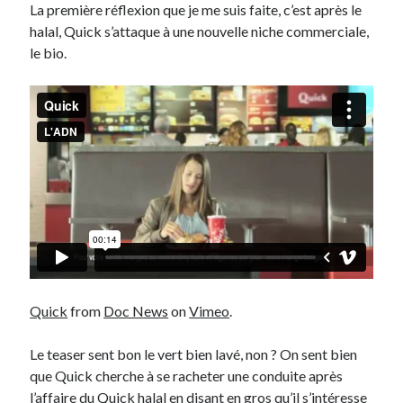
La première réflexion que je me suis faite, c’est après le
halal, Quick s’attaque à une nouvelle niche commerciale,
Derniers Commentaires
le bio.
Entretien ménager
dans
T’as vu quoi ? #52
JF
dans
C’était pas mieux avant… à Lyon
littlecelt
dans
Comment j’ai opéré ma vélorution toute personnelle
Anthony
dans
Comment j’ai opéré ma vélorution toute personnelle
Renaud Ducher
dans
Comment j’ai opéré ma vélorution toute
personnelle
Commentaires récents
Entretien ménager
dans
T’as vu quoi ? #52
JF
dans
C’était pas mieux avant… à Lyon
Quick
from
Doc News
on
Vimeo
.
littlecelt
dans
Comment j’ai opéré ma vélorution toute personnelle
Anthony
dans
Comment j’ai opéré ma vélorution toute personnelle
Le teaser sent bon le vert bien lavé, non ? On sent bien
Renaud Ducher
dans
Comment j’ai opéré ma vélorution toute
que Quick cherche à se racheter une conduite après
personnelle
l’affaire du Quick halal en disant en gros qu’il s’intéresse