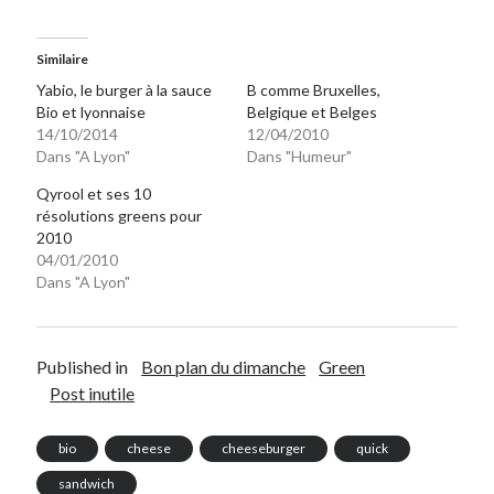
Similaire
Yabio, le burger à la sauce
B comme Bruxelles,
Bio et lyonnaise
Belgique et Belges
14/10/2014
12/04/2010
Dans "A Lyon"
Dans "Humeur"
Qyrool et ses 10
résolutions greens pour
2010
04/01/2010
Dans "A Lyon"
Published in
Bon plan du dimanche
Green
Post inutile
bio
cheese
cheeseburger
quick
sandwich