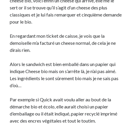
cheese bio, voici enfin un cheese qui arrive, elle me le
Post inutile
sert or il se trouve qu’il s’agit d’un cheese des plus
Proust
classiques et je lui fais remarquer et cinquième demande
Sons
pour le bio.
Sorties cuculturelles
Tavukoi
En regardant mon ticket de caisse, je vois que la
Vidéos
demoiselle m’a facturé un cheese normal, de cela je ne
dirais rien.
Alors le sandwich est bien emballé dans un papier qui
indique Cheese bio mais on s’arrête là, je n’ai pas aimé.
Les ingrédients le sont sûrement bio mais je ne sais pas
d’où…
Par exemple si Quick avait voulu aller au bout de la
démarche bio et écolo, elle aurait choisi un papier
d’emballage ou il était indiqué, papier recyclé imprimé
avec des encres végétales et tout le toutim.