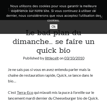
Nous utilisons des cookies pour vous garantir la meilleure
Littlecelt Humeur
open
expérience sur notre site. Si vous continuez à utiliser ce
primary
Sidebar
dernier, nous considérerons que vous acceptez l'utilisation des
menu
cookies.
Recherche sur le blog
Ok
Le bad plan du
Search
dimanche… se faire un
quick bio
Published by
littlecelt
on
03/10/2010
Derniers articles
Je ne sais pas si vous en avez entendu parler mais la
Municipales 2026 : Lyon, Métropole et Caluire, mon choix pour l’avenir
chaîne de restauration rapide, Quick, se lance dans le
Explorez les Chemins Enchantés à Vélo : Aventures Familiales près de
Lyon !
bio…
Quel Lyonnais es-tu, Renaud Ducher ?
A quand une véritable place pour le vélo à Caluire dans la Métropole de
C’est
Terra-Eco
qui m’avait mis la puce à l’oreille sur le
Lyon ?
lancement mardi dernier du Cheeseburger bio de Quick.
Comment je vis ma vie sur un vélo