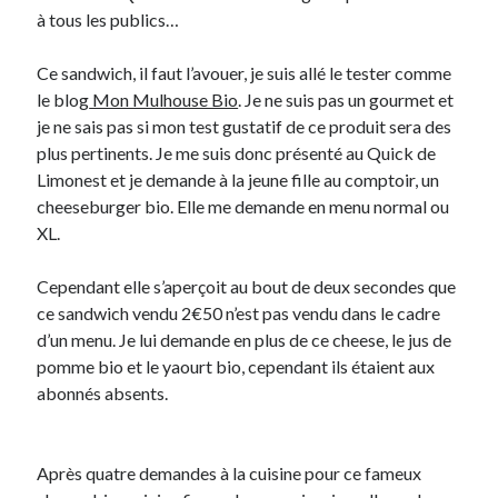
à tous les publics…
On parle de quoi ?
Ce sandwich, il faut l’avouer, je suis allé le tester comme
A Lyon
le blog
Mon Mulhouse Bio
. Je ne suis pas un gourmet et
Bon plan du dimanche
je ne sais pas si mon test gustatif de ce produit sera des
Coup de coeur
plus pertinents. Je me suis donc présenté au Quick de
Daddy
Limonest et je demande à la jeune fille au comptoir, un
Engagé
cheeseburger bio. Elle me demande en menu normal ou
Geek
XL.
Green
Humeur
Cependant elle s’aperçoit au bout de deux secondes que
Lectures
ce sandwich vendu 2€50 n’est pas vendu dans le cadre
Lyon
d’un menu. Je lui demande en plus de ce cheese, le jus de
Lyon à Livre Ouvert
pomme bio et le yaourt bio, cependant ils étaient aux
Mini-monsieur
abonnés absents.
Non classé
Parole de Follower
Patchwork
Après quatre demandes à la cuisine pour ce fameux
Photos