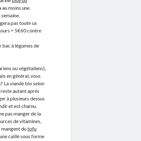
farine
bise ou
ra au moins une
a semaine.
gera pas toute sa
 jours = 5€60 contre
le bac à légumes de
iens ou végétaliens),
is en général, vous
n? La viande bio selon
 reste autant après
ger à plusieurs dessus
dir et est charnu.
i ne pas manger de la
ources de vitamines,
ns mangent du
tofu
aune caillé sous forme