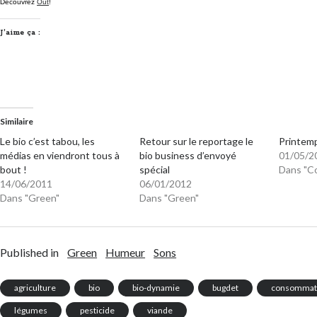
Découvrez
Out
!
J’aime ça :
Similaire
Le bio c’est tabou, les
Retour sur le reportage le
Printem
médias en viendront tous à
bio business d’envoyé
01/05/2
bout !
spécial
Dans "C
14/06/2011
06/01/2012
Dans "Green"
Dans "Green"
Published in
Green
Humeur
Sons
agriculture
bio
bio-dynamie
bugdet
consommat
légumes
pesticide
viande