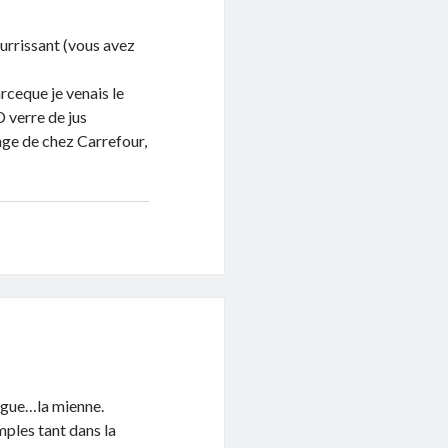
ourrissant (vous avez
rceque je venais le
 verre de jus
ange de chez Carrefour,
legue…la mienne.
imples tant dans la