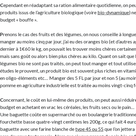
C
ependant en réadaptant sa ration alimentaire quotidienne, on peut
produits issus de l’agriculture biologique (voire
bio-dynamique
) n
budget « bouffe ».
P
renons le cas des fruits et des légumes, on nous conseille à longu
manger au moins cinq par jour, j’ai eu des oranges bio (et d’autres 
dernier à 1€60 le kg, on pouvait les trouver moins chères certaine
mais sans goût ou alors bien plus chères au kilo. Quant on sait que le
légumes bio ne sont pas traités, on peut tout manger et tout utilise
études le prouvent, un produit bio est souvent plus riches en vitam
en oligo-éléments etc… Manger des 5 FL par jour et non 5 (au moin
pomme en agriculture industrielle est traitée au moins vingt-cinq fo
C
oncernant, le coût en lui-même des produits, on peut aussi réduire
budget en achetant en vrac les céréales, les fruits secs ou le pain…
Une baguette coûte en supermarché ou en boulangerie traditionnel
fourchette basse quatre-vingt centimes les 200g, ce qui fait 4 euro
baguette avec une farine blanche de
type 45 ou 55
que l’on jettera 