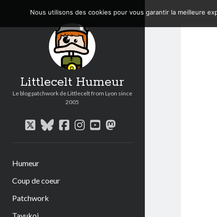
Nous utilisons des cookies pour vous garantir la meilleure exp
Littlecelt Humeur
Le blog patchwork de Littlecelt from Lyon since
2005
twitter
bluesky
facebook
instagram
youtube
mastodon
Humeur
Coup de coeur
Patchwork
Tavukoi