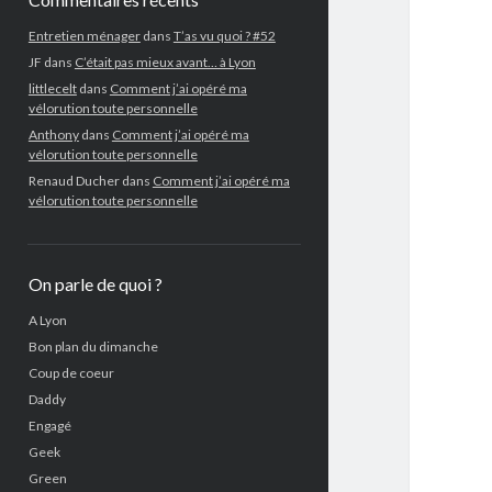
Entretien ménager
dans
T’as vu quoi ? #52
JF
dans
C’était pas mieux avant… à Lyon
littlecelt
dans
Comment j’ai opéré ma
vélorution toute personnelle
Anthony
dans
Comment j’ai opéré ma
vélorution toute personnelle
Renaud Ducher
dans
Comment j’ai opéré ma
vélorution toute personnelle
On parle de quoi ?
A Lyon
Bon plan du dimanche
Coup de coeur
Daddy
Engagé
Geek
Green