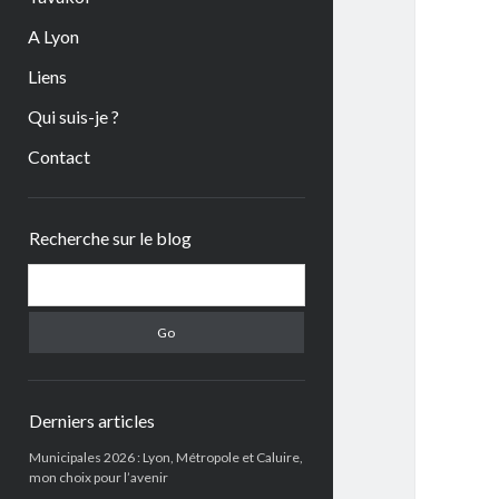
A Lyon
Liens
Qui suis-je ?
Contact
Sidebar
Recherche sur le blog
Search
Derniers articles
Municipales 2026 : Lyon, Métropole et Caluire,
mon choix pour l’avenir