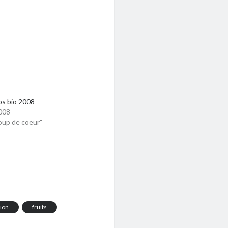
ps bio 2008
008
oup de coeur"
ion
fruits