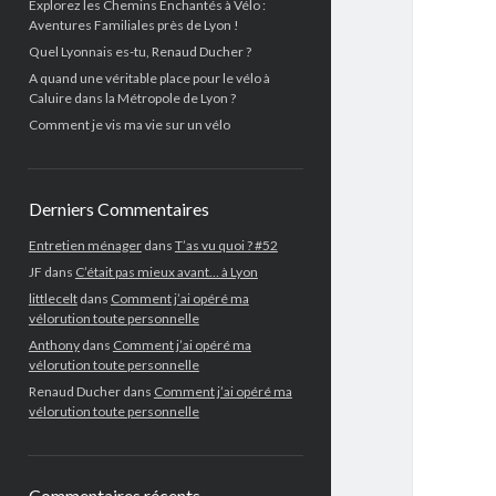
Explorez les Chemins Enchantés à Vélo :
Aventures Familiales près de Lyon !
Quel Lyonnais es-tu, Renaud Ducher ?
A quand une véritable place pour le vélo à
Caluire dans la Métropole de Lyon ?
Comment je vis ma vie sur un vélo
Derniers Commentaires
Entretien ménager
dans
T’as vu quoi ? #52
JF
dans
C’était pas mieux avant… à Lyon
littlecelt
dans
Comment j’ai opéré ma
vélorution toute personnelle
Anthony
dans
Comment j’ai opéré ma
vélorution toute personnelle
Renaud Ducher
dans
Comment j’ai opéré ma
vélorution toute personnelle
Commentaires récents