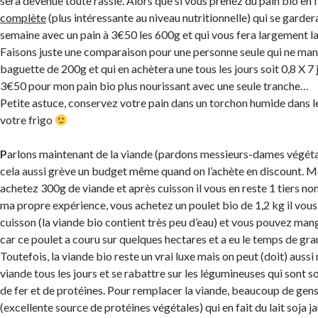
sera devenue toute rassie. Alors que si vous prenez du pain bio en 
complète
(plus intéressante au niveau nutritionnelle) qui se garde
semaine avec un pain à 3€50 les 600g et qui vous fera largement l
Faisons juste une comparaison pour une personne seule qui ne man
baguette de 200g et qui en achètera une tous les jours soit 0,8 X 7
3€50 pour mon pain bio plus nourissant avec une seule tranche…
Petite astuce, conservez votre pain dans un torchon humide dans 
votre frigo
P
arlons maintenant de la viande (pardons messieurs-dames végétar
cela aussi grève un budget même quand on l’achète en discount. Ma
achetez 300g de viande et après cuisson il vous en reste 1 tiers no
ma propre expérience, vous achetez un poulet bio de 1,2 kg il vous
cuisson (la viande bio contient très peu d’eau) et vous pouvez man
car ce poulet a couru sur quelques hectares et a eu le temps de gran
Toutefois, la viande bio reste un vrai luxe mais on peut (doit) auss
viande tous les jours et se rabattre sur les légumineuses qui sont s
de fer et de protéines. Pour remplacer la viande, beaucoup de ge
(excellente source de protéines végétales) qui en fait du lait soja j