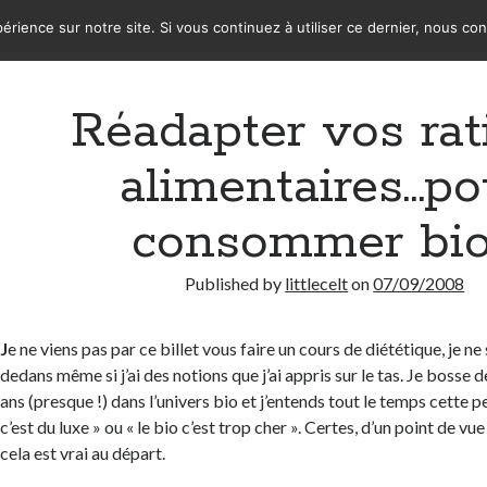
érience sur notre site. Si vous continuez à utiliser ce dernier, nous co
Réadapter vos rat
alimentaires…po
consommer bio
Published by
littlecelt
on
07/09/2008
J
e ne viens pas par ce billet vous faire un cours de diététique, je ne
dedans même si j’ai des notions que j’ai appris sur le tas. Je bosse
ans (presque !) dans l’univers bio et j’entends tout le temps cette pe
c’est du luxe » ou « le bio c’est trop cher ». Certes, d’un point de v
cela est vrai au départ.