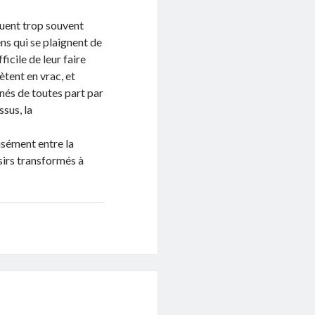
quent trop souvent
ens qui se plaignent de
ficile de leur faire
ètent en vrac, et
nés de toutes part par
ssus, la
isément entre la
isirs transformés à