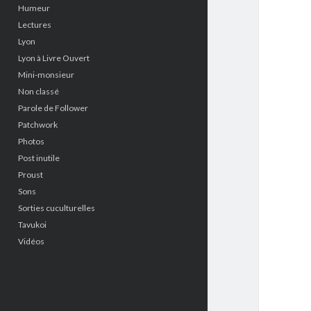
Humeur
Lectures
Lyon
Lyon à Livre Ouvert
Mini-monsieur
Non classé
Parole de Follower
Patchwork
Photos
Post inutile
Proust
Sons
Sorties cuculturelles
Tavukoi
Vidéos