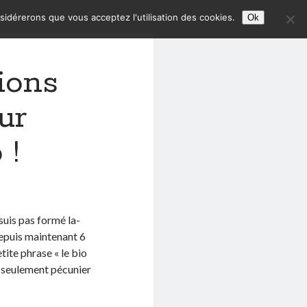
nsidérerons que vous acceptez l'utilisation des cookies.
Ok
ions
ur
 !
 suis pas formé la-
 depuis maintenant 6
tite phrase « le bio
ue seulement pécunier