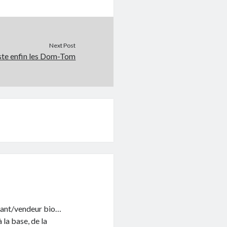
Next Post
este enfin les Dom-Tom
litant/vendeur bio…
 la base, de la