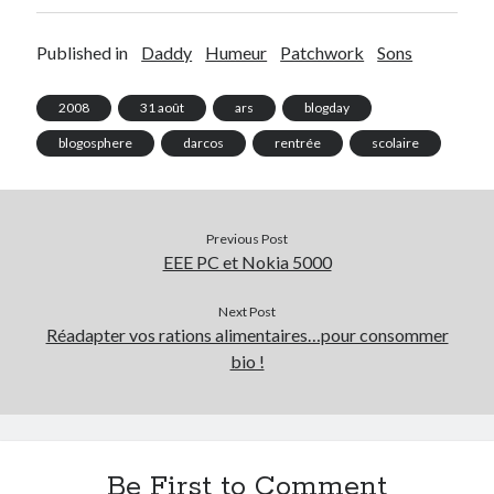
Post inutile
Proust
Published in
Daddy
Humeur
Patchwork
Sons
Sons
Sorties cuculturelles
2008
31 août
ars
blogday
Tavukoi
blogosphere
darcos
rentrée
scolaire
Vidéos
Previous Post
EEE PC et Nokia 5000
Next Post
Réadapter vos rations alimentaires…pour consommer
bio !
Be First to Comment