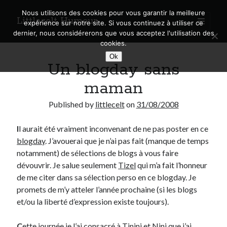
Nous utilisons des cookies pour vous garantir la meilleure
Littlecelt Humeur
open
expérience sur notre site. Si vous continuez à utiliser ce
primary
Sidebar
dernier, nous considérerons que vous acceptez l'utilisation des
menu
cookies.
Recherche sur le blog
Ok
Un blogday sans
Search
maman
Published by
littlecelt
on
31/08/2008
I
l aurait été vraiment inconvenant de ne pas poster en ce
Derniers articles
blogday
. J’avouerai que je n’ai pas fait (manque de temps
Municipales 2026 : Lyon, Métropole et Caluire, mon choix pour l’avenir
notamment) de sélections de blogs à vous faire
Explorez les Chemins Enchantés à Vélo : Aventures Familiales près de
dévouvrir. Je salue seulement
Tizel
qui m’a fait l’honneur
Lyon !
de me citer dans sa sélection perso en ce blogday. Je
Quel Lyonnais es-tu, Renaud Ducher ?
promets de m’y atteler l’année prochaine (si les blogs
A quand une véritable place pour le vélo à Caluire dans la Métropole de
et/ou la liberté d’expression existe toujours).
Lyon ?
Comment je vis ma vie sur un vélo
C
ette journée je l’ai consacré à Tinini et Nini que j’ai