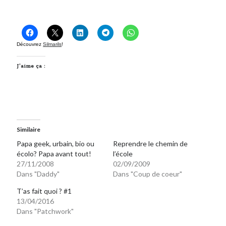
On parle de quoi ?
A Lyon
Découvrez
Silmarils
!
Bon plan du dimanche
J’aime ça :
Coup de coeur
Daddy
Engagé
Geek
Green
Humeur
Similaire
Lectures
Papa geek, urbain, bio ou
Reprendre le chemin de
Lyon
écolo? Papa avant tout!
l’école
27/11/2008
02/09/2009
Lyon à Livre Ouvert
Dans "Daddy"
Dans "Coup de coeur"
Mini-monsieur
Non classé
T’as fait quoi ? #1
Parole de Follower
13/04/2016
Dans "Patchwork"
Patchwork
Photos