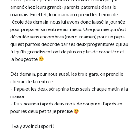
amené chez leurs grands-parents paternels dans le
roannais. En effet, leur maman reprend le chemin de
Derniers Commentaires
l’école dès demain, nous lui avons donc laissé la journée
Entretien ménager
dans
T’as vu quoi ? #52
pour préparer sa rentrée au mieux. Une journée qui s’est
JF
dans
C’était pas mieux avant… à Lyon
déroulée sans encombres (merci maman) pour un papa
littlecelt
dans
Comment j’ai opéré ma vélorution toute personnelle
qui est parfois débordé par ses deux progénitures qui au
Anthony
dans
Comment j’ai opéré ma vélorution toute personnelle
fil qu’ils grandissent ont de plus en plus de caractère et
Renaud Ducher
dans
Comment j’ai opéré ma vélorution toute
la bougeotte
personnelle
D
ès demain, pour nous aussi, les trois gars, on prend le
chemin de la rentrée :
Commentaires récents
– Papa et les deux séraphins tous seuls chaque matin à la
maison
Entretien ménager
dans
T’as vu quoi ? #52
– Puis nounou (après deux mois de coupure) l’après-m,
JF
dans
C’était pas mieux avant… à Lyon
pour les deux petits je précise
littlecelt
dans
Comment j’ai opéré ma vélorution toute personnelle
Anthony
dans
Comment j’ai opéré ma vélorution toute personnelle
I
l va y avoir du sport!
Renaud Ducher
dans
Comment j’ai opéré ma vélorution toute
personnelle