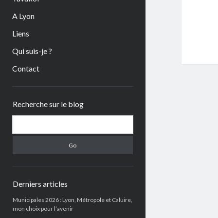
A Lyon
Liens
Qui suis-je ?
Contact
Sidebar
Recherche sur le blog
Search
Derniers articles
Municipales 2026 : Lyon, Métropole et Caluire,
mon choix pour l’avenir