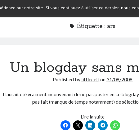
érience sur notre site. Si vous continuez à utiliser ce dernier, nous co
Étiquette :
ars
Un blogday sans 
Published by
littlecelt
on
31/08/2008
Il aurait été vraiment inconvenant de ne pas poster en ce blogday. 
pas fait (manque de temps notamment) de sélecti
Un
Lire la suite
blogday
sans
maman