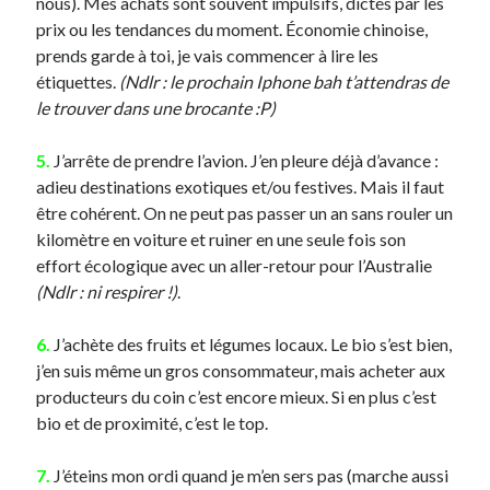
nous). Mes achats sont souvent impulsifs, dictés par les
Post inutile
prix ou les tendances du moment. Économie chinoise,
Proust
prends garde à toi, je vais commencer à lire les
Sons
étiquettes.
(Ndlr : le prochain Iphone bah t’attendras de
Sorties cuculturelles
le trouver dans une brocante :P)
Tavukoi
Vidéos
5.
J’arrête de prendre l’avion. J’en pleure déjà d’avance :
adieu destinations exotiques et/ou festives. Mais il faut
être cohérent. On ne peut pas passer un an sans rouler un
kilomètre en voiture et ruiner en une seule fois son
effort écologique avec un aller-retour pour l’Australie
(Ndlr : ni respirer !)
.
6.
J’achète des fruits et légumes locaux. Le bio s’est bien,
j’en suis même un gros consommateur, mais acheter aux
producteurs du coin c’est encore mieux. Si en plus c’est
bio et de proximité, c’est le top.
7.
J’éteins mon ordi quand je m’en sers pas (marche aussi