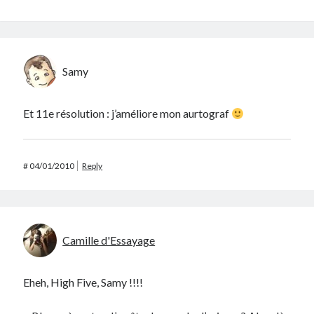
Samy
Et 11e résolution : j’améliore mon aurtograf
#
04/01/2010
Reply
Camille d'Essayage
Eheh, High Five, Samy !!!!