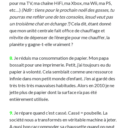
pour ma TV, ma chaîne HiFi, ma Xbox, ma Wii, ma PS,
etc…)
(Ndlr : tiens pour le prochain noël des gosses, tu
pourras me refiler une de tes consoles, lesud veut pas
un troisième chat en échange ?)
Cela dit, étant donné
que mon unité centrale fait office de chauffage et
m’évite de dépenser de l’énergie pour me chauffer, la
planète y gagne-t-elle vraiment ?
8.
Je réduis ma consommation de papier. Mon papa
bossait pour une imprimerie. Petit, j’ai toujours eu du
papier à volonté. Cela semblait comme une ressource
infinie dans mon petit monde d’enfant. J’en ai gardé des
très très très mauvaises habitudes. Alors en 2010 je ne
jette plus de papier dont la surface n’a pas été
entièrement utilisée.
9.
Je répare quand c’est cassé. Cassé = poubelle. La
société nous a transformés en véritable machine à jeter.
A quoi bon raccommoder sa chaussette quand on peut