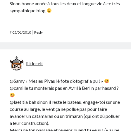
Sinon bonne année à tous les deux et longue vie à ce très
sympathique blog
#
05/01/2010
Reply
littlecelt
@Samy « Mesieu Pivau lè fote d’otograf a pu ! »
@camille tu monterais pas en Avril à Berlin par hasard ?
@laetitia bah sinon il reste le bateau, engage-toi sur une
course au large, le vent ça ne pollue pas pour faire
avancer un catamaran ou un trimaran (qui ont dû polluer
à leur construction).
Merci de ton passage et reviens quand tu veux ! (y a une