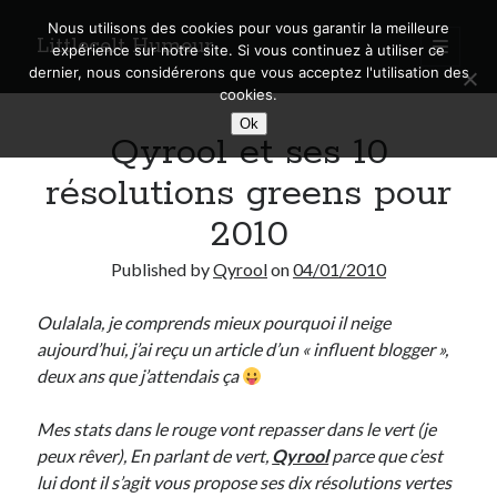
Nous utilisons des cookies pour vous garantir la meilleure
Littlecelt Humeur
open
expérience sur notre site. Si vous continuez à utiliser ce
primary
Sidebar
dernier, nous considérerons que vous acceptez l'utilisation des
menu
cookies.
Recherche sur le blog
Ok
Qyrool et ses 10
Search
résolutions greens pour
2010
Published by
Qyrool
on
04/01/2010
Derniers articles
Oulalala, je comprends mieux pourquoi il neige
Municipales 2026 : Lyon, Métropole et Caluire, mon choix pour l’avenir
aujourd’hui, j’ai reçu un article d’un « influent blogger »,
Explorez les Chemins Enchantés à Vélo : Aventures Familiales près de
Lyon !
deux ans que j’attendais ça
Quel Lyonnais es-tu, Renaud Ducher ?
A quand une véritable place pour le vélo à Caluire dans la Métropole de
Mes stats dans le rouge vont repasser dans le vert (je
Lyon ?
peux rêver), En parlant de vert,
Qyrool
parce que c’est
Comment je vis ma vie sur un vélo
lui dont il s’agit vous propose ses dix résolutions vertes