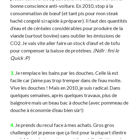
bonne conscience anti-voiture. En 2010, stop à la
consommation de bœuf (et tant pis pour mon steak
On parle de quoi ?
haché congelé si rapide à préparer). Il faut des quantités
A Lyon
d’eau et de céréales considérables pour produire de la
Bon plan du dimanche
viande (surtout bovine) sans oublier les émissions de
Coup de coeur
CO2. Je vais vite aller faire un stock d’œuf et de tofu
Daddy
pour compenser la baisse de protéines.
(Ndlr : fini le
Engagé
Quick :P)
Geek
Green
3.
Je remplace les bains par les douches. Celle là est
Humeur
facile car j’aime pas trop tremper dans de l’eau moite.
Lectures
Vive les douches ! Mais en 2010, je suis radical. Dans
Lyon
quelques semaines, après quelques travaux, plus de
Lyon à Livre Ouvert
baignoire mais un beau bac à douche (avec pommeau de
Mini-monsieur
douche à économie d’eau bien sûr!)
Non classé
Parole de Follower
4.
Je prends du recul face à mes achats. Gros gros
Patchwork
challenge (et je pense que ça l’est pour la plupart d’entre
Photos