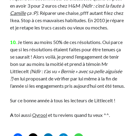
en avoir 3 pour 2 euros chez H&M
(Ndlr : c’est la faute à
Camille
ça :P)
. Réparer une chaise, pfff autant filez chez
Ikea. Stop à ces mauvaises habitudes. En 2010 je répare
et je retape les trucs cassés ou vieux ou moches.
10.
Je tiens au moins 50% de ces résolutions. Oui parce
que si les résolutions étaient faites pour être tenues ça
se saurait ! Alors voilà, je prend l’engagement de tenir
bon sur au moins la moitié et prend à témoin Mr
Littlecelt
(Ndlr : t’as vu « Bernie » avec sa pelle aiguisée
?)
en lui proposant de vérifier par lui même à la fin de
l’année si les engagements pris aujourd’hui ont été tenus.
Sur ce bonne année à tous les lecteurs de Littlecelt !
A
toi aussi
Qyrool
et tu reviens quand tu veux ^^.