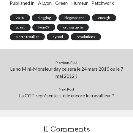
Published in
A Lyon
Green
Humeur
Patchwork
2010
blogging
blogosphere
enough
guest
lyon69
orthographe
pierre trouillet
qyrool
résolutions
Previous Post
Le no Mini-Monsieur day ce sera le 24 mars 2010 ou le 7
mai 2012 ?
Next Post
La CGT représente-t-elle encore le travailleur ?
11 Comments