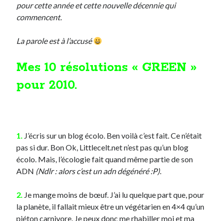
pour cette année et cette nouvelle décennie qui
commencent.
Derniers Commentaires
La parole est à l’accusé
Entretien ménager
dans
T’as vu quoi ? #52
JF
dans
C’était pas mieux avant… à Lyon
Mes 10 résolutions « GREEN »
littlecelt
dans
Comment j’ai opéré ma vélorution toute personnelle
Anthony
dans
Comment j’ai opéré ma vélorution toute personnelle
pour 2010.
Renaud Ducher
dans
Comment j’ai opéré ma vélorution toute
personnelle
1.
J’écris sur un blog écolo. Ben voilà c’est fait. Ce n’était
Commentaires récents
pas si dur. Bon Ok, Littlecelt.net n’est pas qu’un blog
Entretien ménager
dans
T’as vu quoi ? #52
écolo. Mais, l’écologie fait quand même partie de son
JF
dans
C’était pas mieux avant… à Lyon
ADN
(Ndlr : alors c’est un adn dégénéré :P)
.
littlecelt
dans
Comment j’ai opéré ma vélorution toute personnelle
Anthony
dans
Comment j’ai opéré ma vélorution toute personnelle
2.
Je mange moins de bœuf. J’ai lu quelque part que, pour
Renaud Ducher
dans
Comment j’ai opéré ma vélorution toute
la planète, il fallait mieux être un végétarien en 4×4 qu’un
personnelle
piéton carnivore. Je peux donc me rhabiller moi et ma