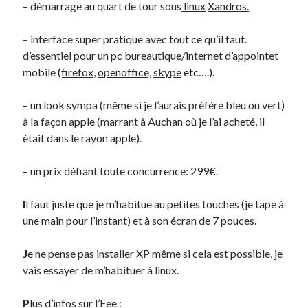
– démarrage au quart de tour sous
linux
Xandros.
Derniers Commentaires
– interface super pratique avec tout ce qu’il faut.
d’essentiel pour un pc bureautique/internet d’appointet
Entretien ménager
dans
T’as vu quoi ? #52
mobile
(firefox
,
openoffice,
skype
etc….).
JF
dans
C’était pas mieux avant… à Lyon
littlecelt
dans
Comment j’ai opéré ma vélorution toute personnelle
– un look sympa (même si je l’aurais préféré bleu ou vert)
Anthony
dans
Comment j’ai opéré ma vélorution toute personnelle
à la façon apple (marrant à Auchan où je l’ai acheté, il
Renaud Ducher
dans
Comment j’ai opéré ma vélorution toute
était dans le rayon apple).
personnelle
– un prix défiant toute concurrence: 299€.
Commentaires récents
I
l faut juste que je m’habitue au petites touches (je tape à
Entretien ménager
dans
T’as vu quoi ? #52
une main pour l’instant) et à son écran de 7 pouces.
JF
dans
C’était pas mieux avant… à Lyon
littlecelt
dans
Comment j’ai opéré ma vélorution toute personnelle
J
e ne pense pas installer XP même si cela est possible, je
Anthony
dans
Comment j’ai opéré ma vélorution toute personnelle
vais essayer de m’habituer à linux.
Renaud Ducher
dans
Comment j’ai opéré ma vélorution toute
personnelle
P
lus d’infos sur l’Eee :