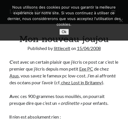
Nous utilisons des cookies pour vous garantir la meilleure
Littlecelt Humeur
open
expérience sur notre site. Si vous continuez à utiliser ce
primary
Sidebar
dernier, nous considérerons que vous acceptez l'utilisation des
menu
cookies.
Recherche sur le blog
Ok
Mon nouveau joujou
Search
Published by
littlecelt
on
15/04/2008
C
‘est avec un certain plaisir que j’écris ce post car c’est le
premier que j’écris depuis mon petit
Eee PC
de chez
Derniers articles
Asus
, vous savez le fameux pc low-cost. J’en ai affronté
des océans pour l’avoir (cf.
chez Lost in Britanny
).
Municipales 2026 : Lyon, Métropole et Caluire, mon choix pour l’avenir
Explorez les Chemins Enchantés à Vélo : Aventures Familiales près de
A
vec ces 900 grammes tous mouillés, on pourrait
Lyon !
presque dire que c’est un
« ordinette »
pour enfants.
Quel Lyonnais es-tu, Renaud Ducher ?
A quand une véritable place pour le vélo à Caluire dans la Métropole de
Lyon ?
I
l n’en est absolument rien :
Comment je vis ma vie sur un vélo