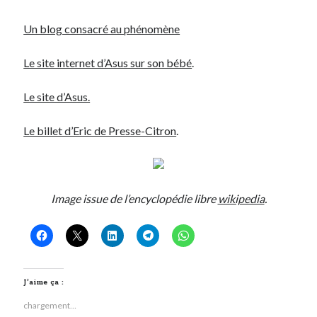
Un blog consacré au phénomène
On parle de quoi ?
A Lyon
Le site internet d’Asus sur son bébé
.
Bon plan du dimanche
Coup de coeur
Le site d’Asus.
Daddy
Engagé
Le billet d’Eric de Presse-Citron
.
Geek
Green
Humeur
Lectures
Image issue de l’encyclopédie libre
wikipedia
.
Lyon
Lyon à Livre Ouvert
Mini-monsieur
Non classé
Parole de Follower
J’aime ça :
Patchwork
chargement…
Photos