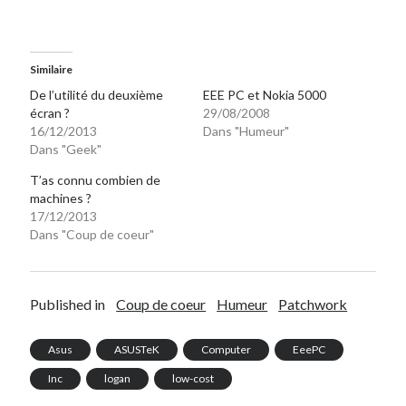
Post inutile
Proust
Sons
Similaire
Sorties cuculturelles
De l’utilité du deuxième
EEE PC et Nokia 5000
Tavukoi
écran ?
29/08/2008
Vidéos
16/12/2013
Dans "Humeur"
Dans "Geek"
T’as connu combien de
machines ?
17/12/2013
Dans "Coup de coeur"
Published in
Coup de coeur
Humeur
Patchwork
Asus
ASUSTeK
Computer
EeePC
Inc
logan
low-cost