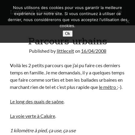
Nous utilisons des cookies pour vous garantir la meilleure
Littlecelt Humeur
open
expérience sur notre site. Si vous continuez à utiliser ce
primary
Sidebar
dernier, nous considérerons que vous acceptez l'utilisation des
menu
cookies.
Recherche sur le blog
Ok
Parcours urbains
Search
Published by
littlecelt
on
16/04/2008
V
oilà les 2 petits parcours que j’ai pu faire ces derniers
temps en famille. Je me demandais, il y a quelques temps
Derniers articles
que faire comme sorties et ben les ballades urbaines en
marchant rien de tel et c’est plus rapide que
le métro
;-).
Municipales 2026 : Lyon, Métropole et Caluire, mon choix pour l’avenir
Explorez les Chemins Enchantés à Vélo : Aventures Familiales près de
Le long des quais de saône
.
Lyon !
Quel Lyonnais es-tu, Renaud Ducher ?
La voie verte à Caluire
.
A quand une véritable place pour le vélo à Caluire dans la Métropole de
Lyon ?
Comment je vis ma vie sur un vélo
1 kilomètre à pied, ça use, ça use