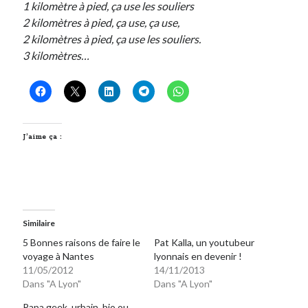
1 kilomètre à pied, ça use les souliers
2 kilomètres à pied, ça use, ça use,
Derniers Commentaires
2 kilomètres à pied, ça use les souliers.
3 kilomètres…
Entretien ménager
dans
T’as vu quoi ? #52
JF
dans
C’était pas mieux avant… à Lyon
littlecelt
dans
Comment j’ai opéré ma vélorution toute personnelle
Anthony
dans
Comment j’ai opéré ma vélorution toute personnelle
Renaud Ducher
dans
Comment j’ai opéré ma vélorution toute
J’aime ça :
personnelle
Commentaires récents
Entretien ménager
dans
T’as vu quoi ? #52
Similaire
JF
dans
C’était pas mieux avant… à Lyon
5 Bonnes raisons de faire le
Pat Kalla, un youtubeur
littlecelt
dans
Comment j’ai opéré ma vélorution toute personnelle
voyage à Nantes
lyonnais en devenir !
Anthony
dans
Comment j’ai opéré ma vélorution toute personnelle
11/05/2012
14/11/2013
Renaud Ducher
dans
Comment j’ai opéré ma vélorution toute
Dans "A Lyon"
Dans "A Lyon"
personnelle
Papa geek, urbain, bio ou