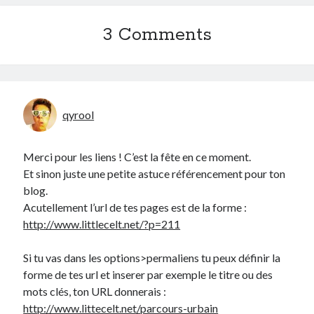
Post inutile
3 Comments
Proust
Sons
Sorties cuculturelles
Tavukoi
Vidéos
qyrool
Merci pour les liens ! C’est la fête en ce moment.
Et sinon juste une petite astuce référencement pour ton
blog.
Acutellement l’url de tes pages est de la forme :
http://www.littlecelt.net/?p=211
Si tu vas dans les options>permaliens tu peux définir la
forme de tes url et inserer par exemple le titre ou des
mots clés, ton URL donnerais :
http://www.littecelt.net/parcours-urbain