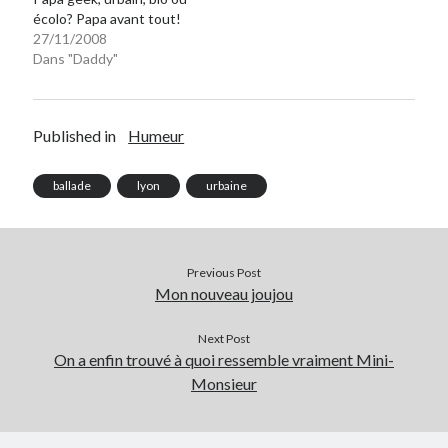
écolo? Papa avant tout!
27/11/2008
On parle de quoi ?
Dans "Daddy"
A Lyon
Bon plan du dimanche
Coup de coeur
Published in
Humeur
Daddy
Engagé
ballade
lyon
urbaine
Geek
Green
Humeur
Previous Post
Lectures
Mon nouveau joujou
Lyon
Lyon à Livre Ouvert
Next Post
Mini-monsieur
On a enfin trouvé à quoi ressemble vraiment Mini-
Non classé
Monsieur
Parole de Follower
Patchwork
Photos