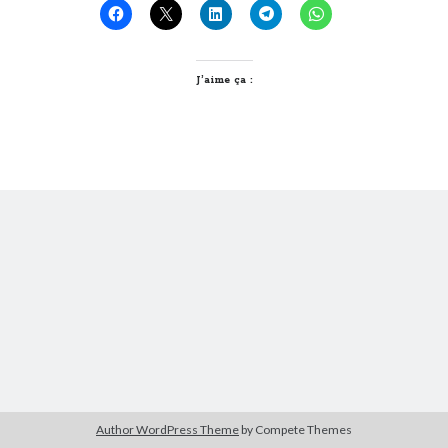
nouveau
joujou
Derniers Commentaires
J’aime ça :
Entretien ménager
dans
T’as vu quoi ? #52
JF
dans
C’était pas mieux avant… à Lyon
littlecelt
dans
Comment j’ai opéré ma vélorution toute personnelle
Anthony
dans
Comment j’ai opéré ma vélorution toute personnelle
Renaud Ducher
dans
Comment j’ai opéré ma vélorution toute
personnelle
Commentaires récents
Entretien ménager
dans
T’as vu quoi ? #52
JF
dans
C’était pas mieux avant… à Lyon
littlecelt
dans
Comment j’ai opéré ma vélorution toute personnelle
Anthony
dans
Comment j’ai opéré ma vélorution toute personnelle
Renaud Ducher
dans
Comment j’ai opéré ma vélorution toute
personnelle
Author WordPress Theme
by Compete Themes