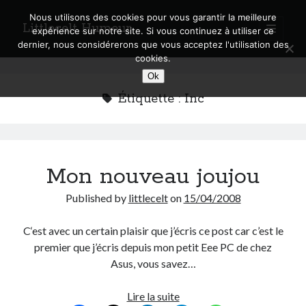
Nous utilisons des cookies pour vous garantir la meilleure
Littlecelt Humeur
open
expérience sur notre site. Si vous continuez à utiliser ce
primary
Sidebar
dernier, nous considérerons que vous acceptez l'utilisation des
menu
cookies.
Recherche sur le blog
Ok
Search
Étiquette :
Inc
Mon nouveau joujou
Derniers articles
Published by
littlecelt
on
15/04/2008
Municipales 2026 : Lyon, Métropole et Caluire, mon choix pour l’avenir
Explorez les Chemins Enchantés à Vélo : Aventures Familiales près de
C‘est avec un certain plaisir que j’écris ce post car c’est le
Lyon !
premier que j’écris depuis mon petit Eee PC de chez
Quel Lyonnais es-tu, Renaud Ducher ?
Asus, vous savez…
A quand une véritable place pour le vélo à Caluire dans la Métropole de
Lyon ?
Comment je vis ma vie sur un vélo
Mon
Lire la suite